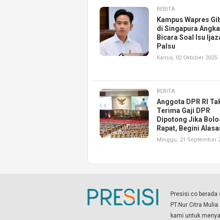
BERITA
Kampus Wapres Gi
di Singapura Angka
Bicara Soal Isu Ija
Palsu
Kamis, 02 Oktober 2025
BERITA
Anggota DPR RI Ta
Terima Gaji DPR
Dipotong Jika Bolo
Rapat, Begini Alas
Minggu, 21 September 
Presisi.co berad
PT.Nur Citra Mulia
kami untuk menyaj