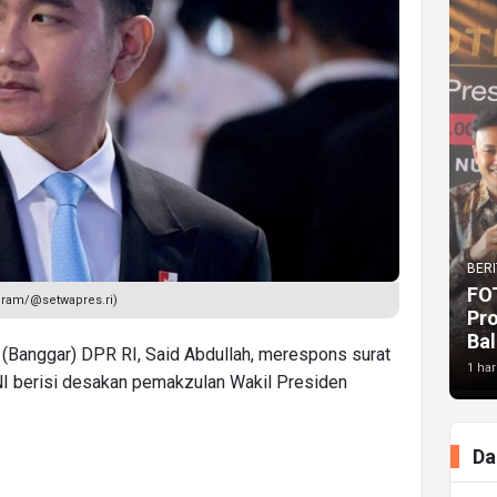
BERI
FO
gram/@setwapres.ri)
Pr
Bal
(Banggar) DPR RI, Said Abdullah, merespons surat
1 har
NI berisi desakan pemakzulan Wakil Presiden
Da