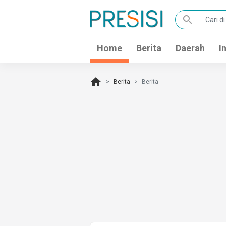
search
Home
Berita
Daerah
I
home
Berita
Berita