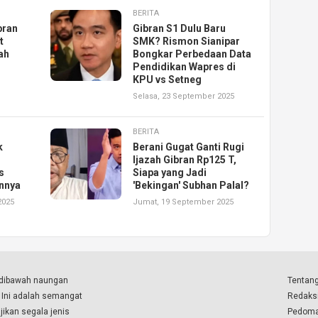
BERITA
bran
Gibran S1 Dulu Baru
t
SMK? Rismon Sianipar
zah
Bongkar Perbedaan Data
Pendidikan Wapres di
KPU vs Setneg
Selasa, 23 September 2025
BERITA
k
Berani Gugat Ganti Rugi
Ijazah Gibran Rp125 T,
s
Siapa yang Jadi
annya
'Bekingan' Subhan Palal?
2025
Jumat, 19 September 2025
a dibawah naungan
Tentang
. Ini adalah semangat
Redaks
ikan segala jenis
Pedoma