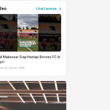
deo
chevron_right
Lihat Lainnya
 Makassar Siap Hadapi Borneo FC di
iri
t, 02 Januari 2026