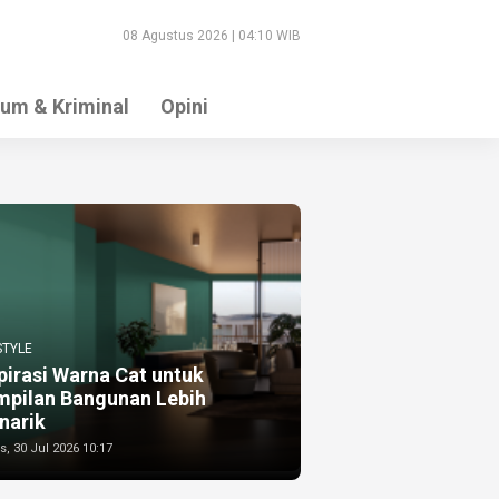
08 Agustus 2026 | 04:10 WIB
um & Kriminal
Opini
STYLE
pirasi Warna Cat untuk
mpilan Bangunan Lebih
narik
, 30 Jul 2026 10:17