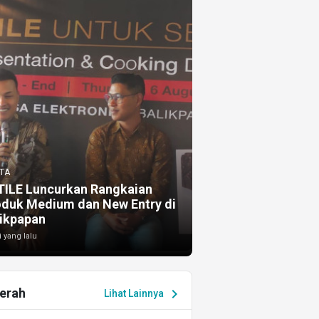
TA
TILE Luncurkan Rangkaian
oduk Medium dan New Entry di
ikpapan
i yang lalu
erah
chevron_right
Lihat Lainnya