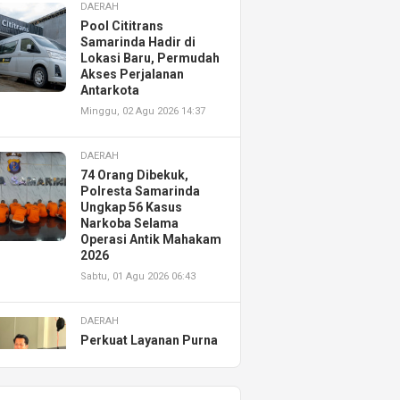
DAERAH
Pool Cititrans
Samarinda Hadir di
Lokasi Baru, Permudah
Akses Perjalanan
Antarkota
Minggu, 02 Agu 2026 14:37
DAERAH
74 Orang Dibekuk,
Polresta Samarinda
Ungkap 56 Kasus
Narkoba Selama
Operasi Antik Mahakam
2026
Sabtu, 01 Agu 2026 06:43
DAERAH
Perkuat Layanan Purna
Jual, Astra Motor
Kalimantan Timur 2
Resmikan AHASS