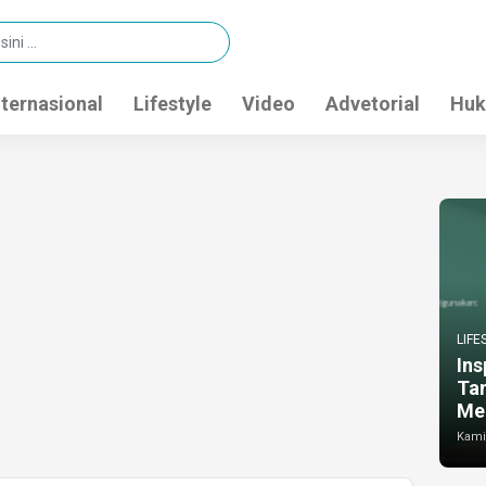
nternasional
Lifestyle
Video
Advetorial
Huk
LIFE
Ins
Ta
Me
Kamis