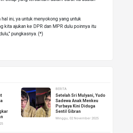
 hal ini, ya untuk menyokong yang untuk
ng kita ajukan ke DPR dan MPR dulu poinnya itu
ulu," pungkasnya. (*)
BERITA
t
Setelah Sri Mulyani, Yudo
ka
Sadewa Anak Menkeu
Purbaya Kini Diduga
gkar
Sentil Gibran
an
Minggu, 02 November 2025
25