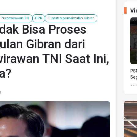
Vi
 Purnawirawan TNI
DPR
Tuntutan pemakzulan Gibran
dak Bisa Proses
lan Gibran dari
rawan TNI Saat Ini,
a?
PSM
Seg
Juma
s