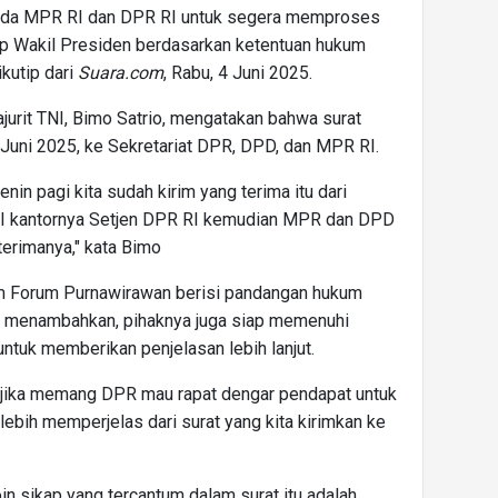
ada MPR RI dan DPR RI untuk segera memproses
p Wakil Presiden berdasarkan ketentuan hukum
ikutip dari
Suara.com
, Rabu, 4 Juni 2025.
jurit TNI, Bimo Satrio, mengatakan bahwa surat
2 Juni 2025, ke Sekretariat DPR, DPD, dan MPR RI.
enin pagi kita sudah kirim yang terima itu dari
 RI kantornya Setjen DPR RI kemudian MPR dan DPD
terimanya," kata Bimo
im Forum Purnawirawan berisi pandangan hukum
Ia menambahkan, pihaknya juga siap memenuhi
uk memberikan penjelasan lebih lanjut.
n jika memang DPR mau rapat dengar pendapat untuk
ebih memperjelas dari surat yang kita kirimkan ke
oin sikap yang tercantum dalam surat itu adalah