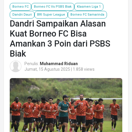
Borneo FC
Borneo FC Vs PSBS Biak
Klasmen Liga 1
Dandri Dauri
BRI Super League
Borneo FC Samarinda
Dandri Sampaikan Alasan
Kuat Borneo FC Bisa
Amankan 3 Poin dari PSBS
Biak
Penulis:
Muhammad Riduan
Jumat, 15 Agustus 2025 | 1.858 views