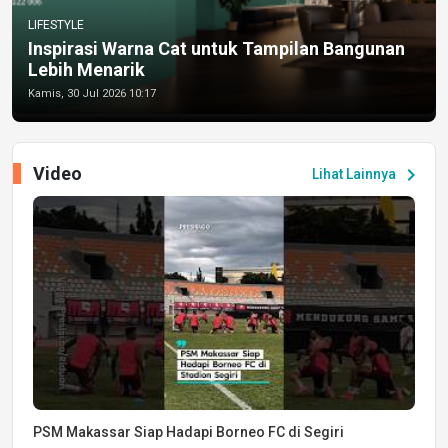
LIFESTYLE
Inspirasi Warna Cat untuk Tampilan Bangunan
Lebih Menarik
Kamis, 30 Jul 2026 10:17
Video
chevron_right
Lihat Lainnya
PSM Makassar Siap Hadapi Borneo FC di Segiri