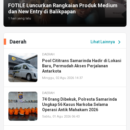
FOTILE Luncurkan Rangkaian Produk Medium
dan New Entry di Balikpapan
1 hari yang lalu
Daerah
chevron_right
Lihat Lainnya
DAERAH
Pool Cititrans Samarinda Hadir di Lokasi
Baru, Permudah Akses Perjalanan
Antarkota
Minggu, 02 Agu 2026 14:37
DAERAH
74 Orang Dibekuk, Polresta Samarinda
Ungkap 56 Kasus Narkoba Selama
Operasi Antik Mahakam 2026
Sabtu, 01 Agu 2026 06:43