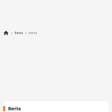
home
Berita
Berita
Berita