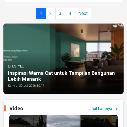
1
2
3
4
Next
LIFESTYLE
Inspirasi Warna Cat untuk Tampilan Bangunan
Lebih Menarik
Kamis, 30 Jul 2026 10:17
Video
chevron_right
Lihat Lainnya