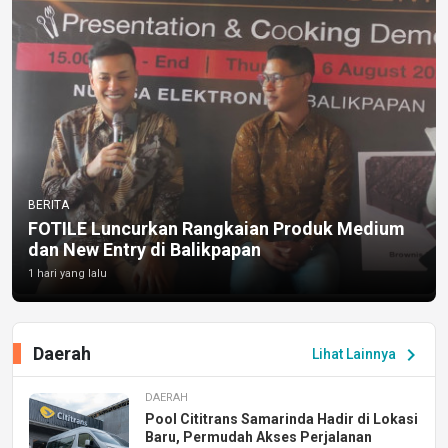
BERITA
FOTILE Luncurkan Rangkaian Produk Medium
dan New Entry di Balikpapan
1 hari yang lalu
Daerah
chevron_right
Lihat Lainnya
DAERAH
Pool Cititrans Samarinda Hadir di Lokasi
Baru, Permudah Akses Perjalanan