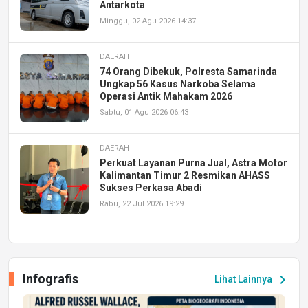
Antarkota
Minggu, 02 Agu 2026 14:37
DAERAH
74 Orang Dibekuk, Polresta Samarinda
Ungkap 56 Kasus Narkoba Selama
Operasi Antik Mahakam 2026
Sabtu, 01 Agu 2026 06:43
DAERAH
Perkuat Layanan Purna Jual, Astra Motor
Kalimantan Timur 2 Resmikan AHASS
Sukses Perkasa Abadi
Rabu, 22 Jul 2026 19:29
DAERAH
UPA PERKASA Universitas Mulawarman
Laksanakan Job Fair Batch II, Hadirkan
Infografis
chevron_right
Lihat Lainnya
Peluang Kerja dan Magang
Jumat, 17 Jul 2026 22:30