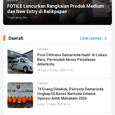
BERITA
FOTILE Luncurkan Rangkaian Produk Medium
dan New Entry di Balikpapan
1 hari yang lalu
Daerah
chevron_right
Lihat Lainnya
DAERAH
Pool Cititrans Samarinda Hadir di Lokasi
Baru, Permudah Akses Perjalanan
Antarkota
Minggu, 02 Agu 2026 14:37
DAERAH
74 Orang Dibekuk, Polresta Samarinda
Ungkap 56 Kasus Narkoba Selama
Operasi Antik Mahakam 2026
Sabtu, 01 Agu 2026 06:43