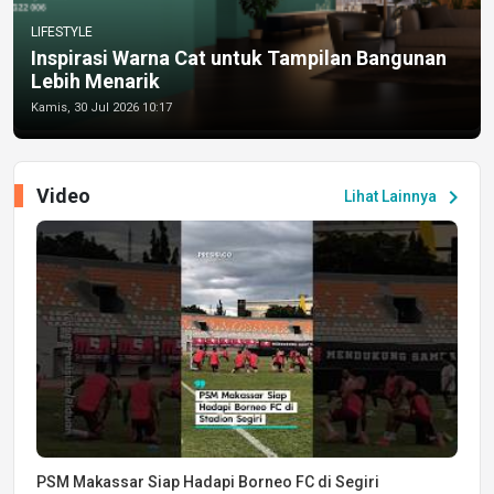
LIFESTYLE
Inspirasi Warna Cat untuk Tampilan Bangunan
Lebih Menarik
Kamis, 30 Jul 2026 10:17
Video
chevron_right
Lihat Lainnya
PSM Makassar Siap Hadapi Borneo FC di Segiri