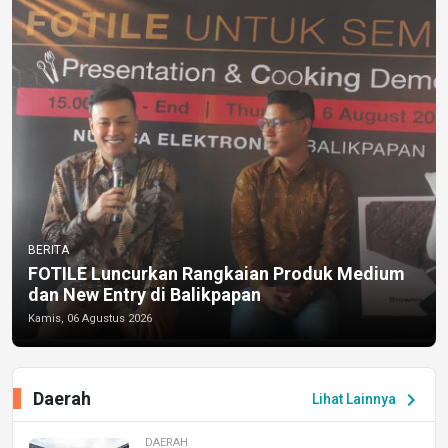
BERITA
FOTILE Luncurkan Rangkaian Produk Medium
dan New Entry di Balikpapan
Kamis, 06 Agustus 2026
Daerah
chevron_right
Lihat Lainnya
DAERAH