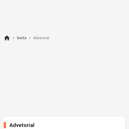
home
Berita
Advetorial
Advetorial