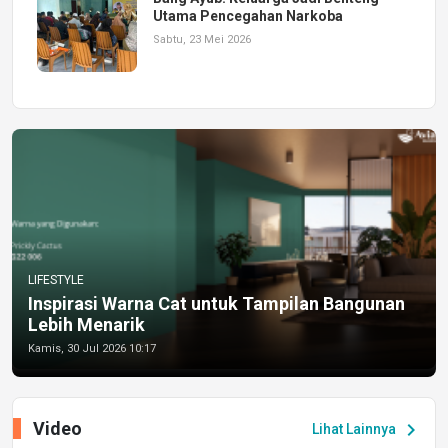
Utama Pencegahan Narkoba
Sabtu, 23 Mei 2026
LIFESTYLE
Inspirasi Warna Cat untuk Tampilan Bangunan
Lebih Menarik
Kamis, 30 Jul 2026 10:17
Video
chevron_right
Lihat Lainnya