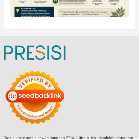
Presisi.co berada dibawah naungan PT.Nur Citra Mulia. Ini adalah semangat