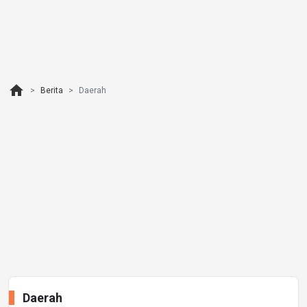
home
Berita
Daerah
Daerah