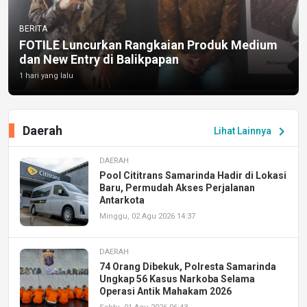
BERITA
FOTILE Luncurkan Rangkaian Produk Medium
dan New Entry di Balikpapan
1 hari yang lalu
Daerah
chevron_right
Lihat Lainnya
DAERAH
Pool Cititrans Samarinda Hadir di Lokasi
Baru, Permudah Akses Perjalanan
Antarkota
Minggu, 02 Agu 2026 14:37
DAERAH
74 Orang Dibekuk, Polresta Samarinda
Ungkap 56 Kasus Narkoba Selama
Operasi Antik Mahakam 2026