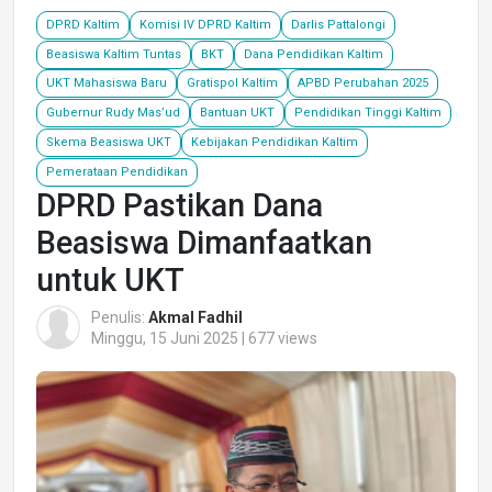
DPRD Kaltim
Komisi IV DPRD Kaltim
Darlis Pattalongi
Beasiswa Kaltim Tuntas
BKT
Dana Pendidikan Kaltim
UKT Mahasiswa Baru
Gratispol Kaltim
APBD Perubahan 2025
Gubernur Rudy Mas’ud
Bantuan UKT
Pendidikan Tinggi Kaltim
Skema Beasiswa UKT
Kebijakan Pendidikan Kaltim
Pemerataan Pendidikan
DPRD Pastikan Dana
Beasiswa Dimanfaatkan
untuk UKT
Penulis:
Akmal Fadhil
Minggu, 15 Juni 2025 | 677 views