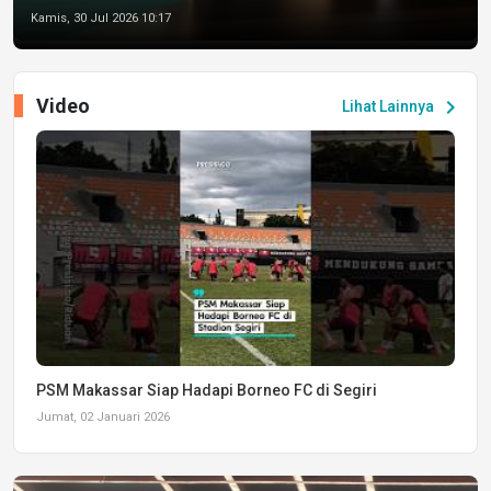
Kamis, 30 Jul 2026 10:17
Video
chevron_right
Lihat Lainnya
PSM Makassar Siap Hadapi Borneo FC di Segiri
Jumat, 02 Januari 2026