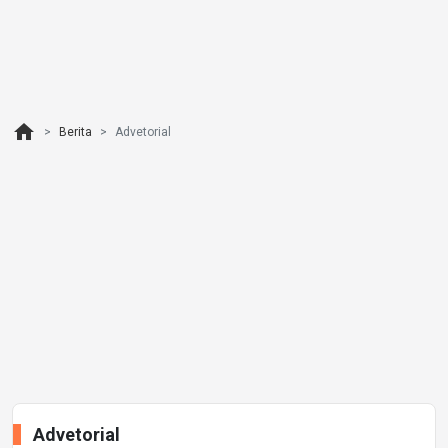
home
Berita
Advetorial
Advetorial