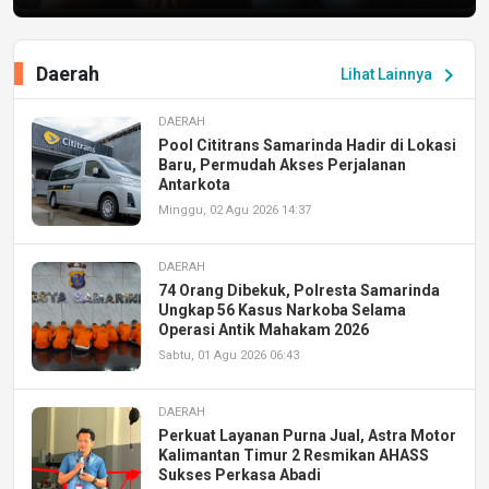
Daerah
chevron_right
Lihat Lainnya
DAERAH
Pool Cititrans Samarinda Hadir di Lokasi
Baru, Permudah Akses Perjalanan
Antarkota
Minggu, 02 Agu 2026 14:37
DAERAH
74 Orang Dibekuk, Polresta Samarinda
Ungkap 56 Kasus Narkoba Selama
Operasi Antik Mahakam 2026
Sabtu, 01 Agu 2026 06:43
DAERAH
Perkuat Layanan Purna Jual, Astra Motor
Kalimantan Timur 2 Resmikan AHASS
Sukses Perkasa Abadi