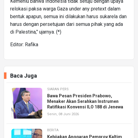
Kemenlu bahwa Indonesia tidak setuju dengan upaya
relokasi paksa warga Gaza under any pretext dalam
bentuk apapun, semua ini dilakukan harus sukarela dan
harus dengan persetujuan dari semua pihak yang ada
di Palestina," ujarnya. (*)
Editor: Rafika
Baca Juga
SIARAN PERS
Bawa Pesan Presiden Prabowo,
Menaker Akan Serahkan Instrumen
Ratifikasi Konvensi ILO 188 di Jenewa
Senin, 08 Juni 2026
BERITA
Kebijakan Anggaran Pemprov Kaltim