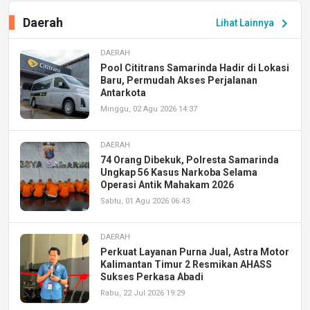
Daerah
chevron_right
Lihat Lainnya
DAERAH
Pool Cititrans Samarinda Hadir di Lokasi
Baru, Permudah Akses Perjalanan
Antarkota
Minggu, 02 Agu 2026 14:37
DAERAH
74 Orang Dibekuk, Polresta Samarinda
Ungkap 56 Kasus Narkoba Selama
Operasi Antik Mahakam 2026
Sabtu, 01 Agu 2026 06:43
DAERAH
Perkuat Layanan Purna Jual, Astra Motor
Kalimantan Timur 2 Resmikan AHASS
Sukses Perkasa Abadi
Rabu, 22 Jul 2026 19:29