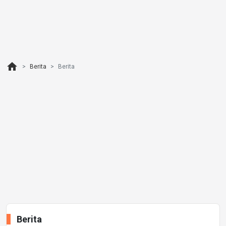
home
Berita
Berita
Berita