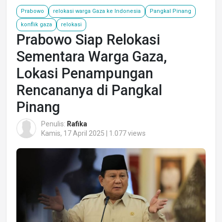
Prabowo
relokasi warga Gaza ke Indonesia
Pangkal Pinang
konflik gaza
relokasi
Prabowo Siap Relokasi
Sementara Warga Gaza,
Lokasi Penampungan
Rencananya di Pangkal
Pinang
Penulis:
Rafika
Kamis, 17 April 2025 | 1.077 views