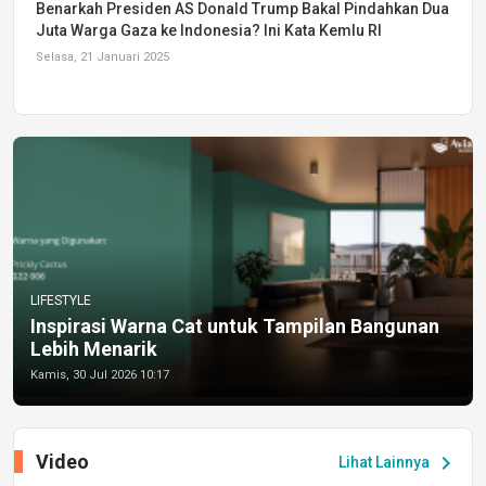
Benarkah Presiden AS Donald Trump Bakal Pindahkan Dua
Juta Warga Gaza ke Indonesia? Ini Kata Kemlu RI
Selasa, 21 Januari 2025
LIFESTYLE
Inspirasi Warna Cat untuk Tampilan Bangunan
Lebih Menarik
Kamis, 30 Jul 2026 10:17
Video
chevron_right
Lihat Lainnya