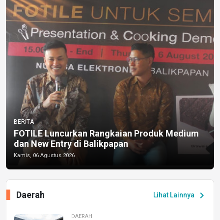
BERITA
FOTILE Luncurkan Rangkaian Produk Medium
dan New Entry di Balikpapan
Kamis, 06 Agustus 2026
Daerah
chevron_right
Lihat Lainnya
DAERAH