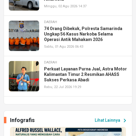
Minggu, 02 Agu 2026 14:37
DAERAH
74 Orang Dibekuk, Polresta Samarinda
Ungkap 56 Kasus Narkoba Selama
Operasi Antik Mahakam 2026
Sabtu, 01 Agu 2026 06:43
DAERAH
Perkuat Layanan Purna Jual, Astra Motor
Kalimantan Timur 2 Resmikan AHASS
Sukses Perkasa Abadi
Rabu, 22 Jul 2026 19:29
DAERAH
UPA PERKASA Universitas Mulawarman
Laksanakan Job Fair Batch II, Hadirkan
Infografis
chevron_right
Lihat Lainnya
Peluang Kerja dan Magang
Jumat, 17 Jul 2026 22:30