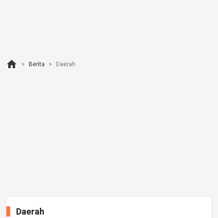
home
Berita
Daerah
Daerah