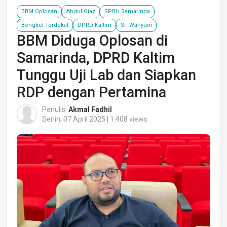
BBM Oplosan
Abdul Giaz
SPBU Samarinda
Bengkel Terdekat
DPRD Kaltim
Sri Wahyuni
BBM Diduga Oplosan di
Samarinda, DPRD Kaltim
Tunggu Uji Lab dan Siapkan
RDP dengan Pertamina
Penulis:
Akmal Fadhil
Senin, 07 April 2025 | 1.408 views