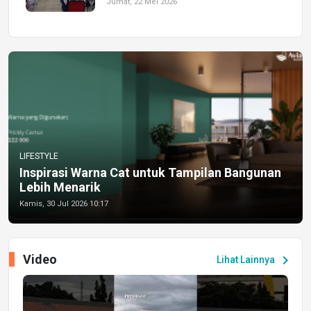
Jumat, 22 Mei 2026
LIFESTYLE
Inspirasi Warna Cat untuk Tampilan Bangunan
Lebih Menarik
Kamis, 30 Jul 2026 10:17
Video
chevron_right
Lihat Lainnya