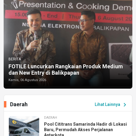
BERITA
FOTILE Luncurkan Rangkaian Produk Medium
dan New Entry di Balikpapan
Kamis, 06 Agustus 2026
Daerah
chevron_right
Lihat Lainnya
DAERAH
Pool Cititrans Samarinda Hadir di Lokasi
Baru, Permudah Akses Perjalanan
Antarkota