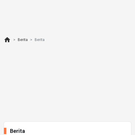
home
Berita
Berita
Berita