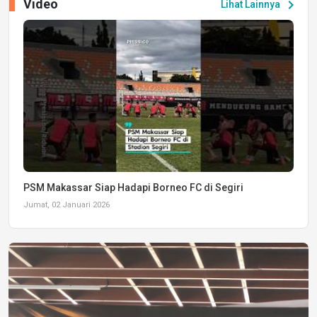
Video
chevron_right
Lihat Lainnya
PSM Makassar Siap Hadapi Borneo FC di Segiri
Jumat, 02 Januari 2026