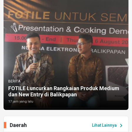
BERITA
FOTILE Luncurkan Rangkaian Produk Medium
dan New Entry di Balikpapan
17 jam yang lalu
Daerah
chevron_right
Lihat Lainnya