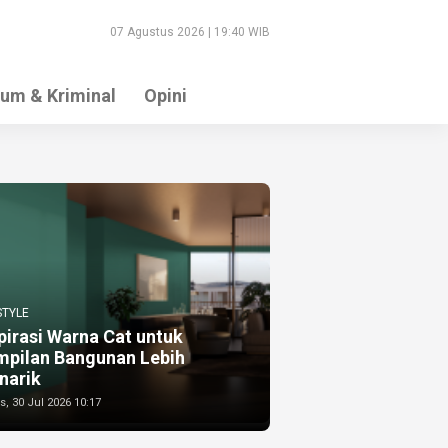
07 Agustus 2026 | 19:40 WIB
um & Kriminal
Opini
STYLE
pirasi Warna Cat untuk
mpilan Bangunan Lebih
narik
, 30 Jul 2026 10:17