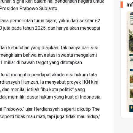
runan signifikan dalam hal pendanaan negara untuk
In
Presiden Prabowo Subianto.
na pemerintah turun tajam, yakni dari sekitar £2
0 juta pada tahun 2025, dan hanya akan mencapai
ari kebutuhan yang diajukan. Tak hanya dari sisi
a mengklaim bahwa investasi swasta mengalami
£1 miliar di bawah target yang ditetapkan.
u turut mengutip pendapat akademisi hukum tata
rdiansyah Hamzah. Ia menyebut proyek IKN kini
dan menilai istilah “ibu kota politik” yang
dak memiliki dasar hukum yang kuat di Indonesia.
gi Prabowo,” ujar Herdiansyah seperti dikutip The
 seperti tidak mau mati, tapi juga tidak mau hidup,”