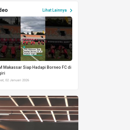
deo
chevron_right
Lihat Lainnya
 Makassar Siap Hadapi Borneo FC di
iri
t, 02 Januari 2026