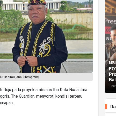
BERI
FO
Pr
suki Hadimuljono. (Instagram)
Bal
1 har
 tertuju pada proyek ambisius Ibu Kota Nusantara
Inggris, The Guardian, menyoroti kondisi terbaru
harapan.
Da