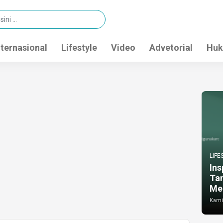
nternasional
Lifestyle
Video
Advetorial
Huk
LIFE
Ins
Ta
Me
Kamis