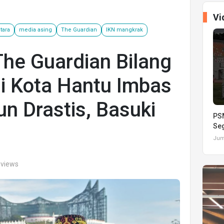
Vi
tara
media asing
The Guardian
IKN mangkrak
he Guardian Bilang
i Kota Hantu Imbas
n Drastis, Basuki
PSM
Seg
Juma
 views