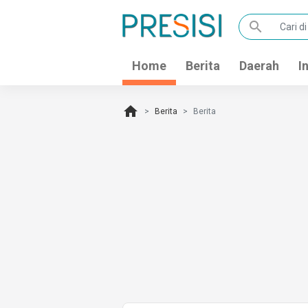
search
Home
Berita
Daerah
I
home
Berita
Berita