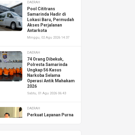
DAERAH
Pool Cititrans
Samarinda Hadir di
Lokasi Baru, Permudah
Akses Perjalanan
Antarkota
Minggu, 02 Agu 2026 14:37
DAERAH
74 Orang Dibekuk,
Polresta Samarinda
Ungkap 56 Kasus
Narkoba Selama
Operasi Antik Mahakam
2026
Sabtu, 01 Agu 2026 06:43
DAERAH
Perkuat Layanan Purna
Jual, Astra Motor
Kalimantan Timur 2
Resmikan AHASS