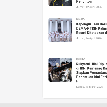
Penonton
Jumat, 12 Juni 2026
DAERAH
Kepengurusan Bar
DEMA-PTKIN Kalim
Resmi Ditetapkan d
Jumat, 24 April 2026
BERITA
Rukyatul Hilal Dipu
di IKN, Kemenag Ka
Siapkan Pemantau
Penentuan Idul Fitr
H
Kamis, 19 Maret 2026