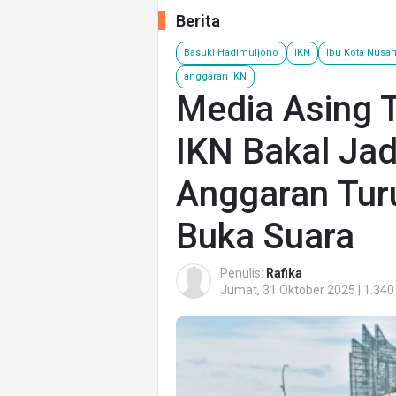
Berita
Basuki Hadimuljono
IKN
Ibu Kota Nusan
anggaran IKN
Media Asing T
IKN Bakal Jad
Anggaran Turu
Buka Suara
Penulis:
Rafika
Jumat, 31 Oktober 2025 | 1.340