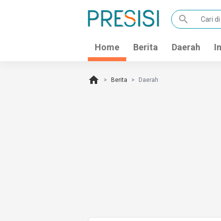
search
Home
Berita
Daerah
I
home
Berita
Daerah