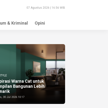
07 Agustus 2026 | 16:56 WIB
um & Kriminal
Opini
STYLE
pirasi Warna Cat untuk
mpilan Bangunan Lebih
narik
, 30 Jul 2026 10:17