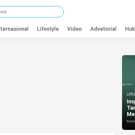
nternasional
Lifestyle
Video
Advetorial
Huk
LIFE
Ins
Ta
Me
Kamis