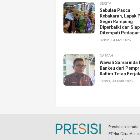
BERITA
Sebulan Pasca
Kebakaran, Lapak 
Segiri Rampung
Diperbaiki dan Siap
Ditempati Pedaga
Senin, 04 Mei 2026
DAERAH
Wawali Samarinda 
Bankeu dari Pempr
Kaltim Tetap Berjal
Kamis, 30 April 2026
Presisi.co berad
PT.Nur Citra Mulia