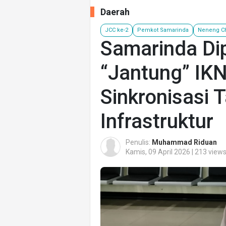
Daerah
JCC ke-2
Pemkot Samarinda
Neneng C
Samarinda Dip
“Jantung” IK
Sinkronisasi 
Infrastruktur
Penulis:
Muhammad Riduan
Kamis, 09 April 2026 | 213 view