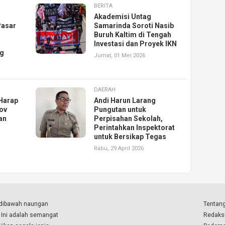
BERITA
Akademisi Untag
Pasar
Samarinda Soroti Nasib
Buruh Kaltim di Tengah
Investasi dan Proyek IKN
ng
Jumat, 01 Mei 2026
DAERAH
Harap
Andi Harun Larang
ov
Pungutan untuk
an
Perpisahan Sekolah,
Perintahkan Inspektorat
untuk Bersikap Tegas
Rabu, 29 April 2026
a dibawah naungan
Tentang
. Ini adalah semangat
Redaks