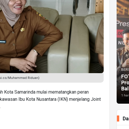
BERI
FO
isi.co/Muhammad Riduan)
Pr
Bal
ah Kota Samarinda mulai mematangkan peran
1 har
awasan Ibu Kota Nusantara (IKN) menjelang Joint
.
Da