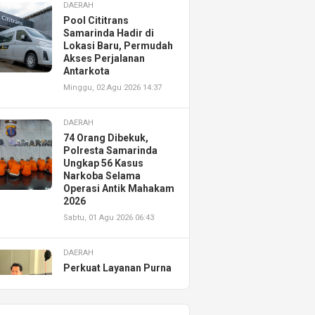
DAERAH
Pool Cititrans
Samarinda Hadir di
Lokasi Baru, Permudah
Akses Perjalanan
Antarkota
Minggu, 02 Agu 2026 14:37
DAERAH
74 Orang Dibekuk,
Polresta Samarinda
Ungkap 56 Kasus
Narkoba Selama
Operasi Antik Mahakam
2026
Sabtu, 01 Agu 2026 06:43
DAERAH
Perkuat Layanan Purna
Jual, Astra Motor
Kalimantan Timur 2
Resmikan AHASS