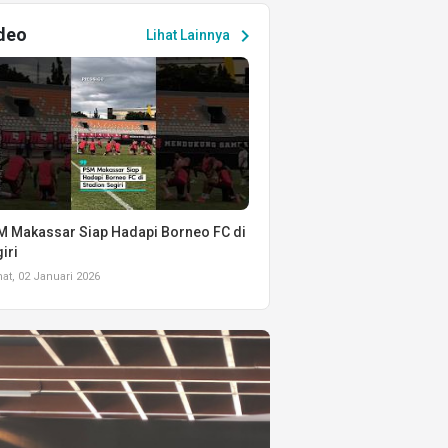
deo
chevron_right
Lihat Lainnya
 Makassar Siap Hadapi Borneo FC di
iri
t, 02 Januari 2026