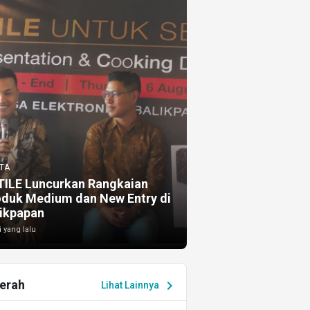
TA
TILE Luncurkan Rangkaian
oduk Medium dan New Entry di
ikpapan
i yang lalu
erah
chevron_right
Lihat Lainnya