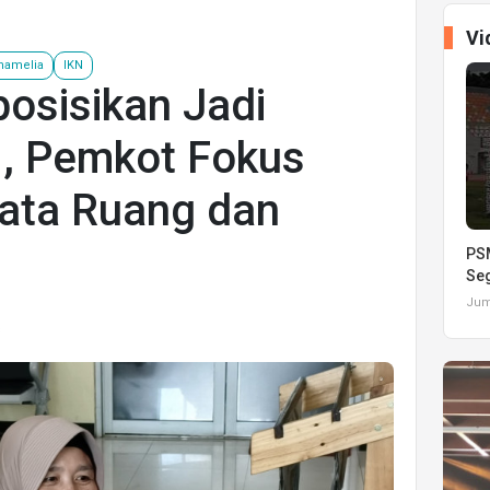
Vi
hamelia
IKN
osisikan Jadi
N, Pemkot Fokus
Tata Ruang dan
PSM
Seg
Juma
s