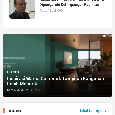
Dipengaruhi Ketimpangan Fasilitas
Rabu, 15 Juli 2026
LIFESTYLE
Inspirasi Warna Cat untuk Tampilan Bangunan
Lebih Menarik
Kamis, 30 Jul 2026 10:17
Video
chevron_right
Lihat Lainnya