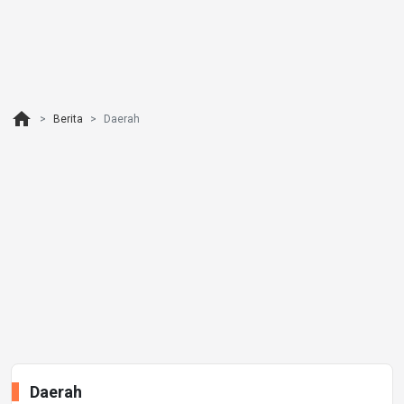
home
Berita
Daerah
Daerah