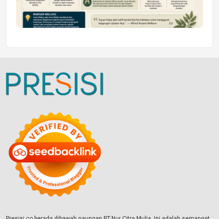
Presisi.co berada dibawah naungan PT.Nur Citra Mulia. Ini adalah semangat