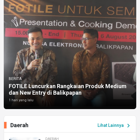
BERITA
FOTILE Luncurkan Rangkaian Produk Medium
dan New Entry di Balikpapan
1 hari yang lalu
Daerah
chevron_right
Lihat Lainnya
DAERAH