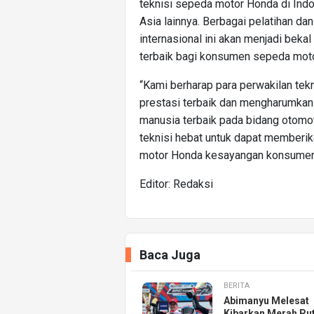
teknisi sepeda motor Honda di Indo
Asia lainnya. Berbagai pelatihan da
internasional ini akan menjadi beka
terbaik bagi konsumen sepeda moto
“Kami berharap para perwakilan tek
prestasi terbaik dan mengharumkan
manusia terbaik pada bidang otomo
teknisi hebat untuk dapat memberi
motor Honda kesayangan konsumen di
Editor: Redaksi
Baca Juga
BERITA
Abimanyu Melesat
Kibarkan Merah Put