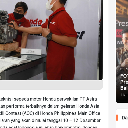
BERI
FO
Pr
Bal
1 jam
eknisi sepeda motor Honda perwakilan PT Astra
n performa terbaiknya dalam gelaran Honda Asia
ill Contest (AOC) di Honda Philippines Main Office
Da
gelaran yang akan dimulai tanggal 10 – 12 Desember
nda asal Indonesia ini akan berkompetisi dengan