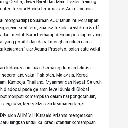
ning Center, Jawa Barat dan Main Dealer Training
ontes teknisi Honda terbesar se-Asia-Oceania.
uk menghadapi kejuaraan AOC tahun ini. Persiapan
gerjaan soal teori, analisa teknik, praktik on & off
k dan mental. Kami berharap dengan persiapan yang
il yang positif dan dapat mengharumkan nama
i kejuaraan,” ujar Agung Prasetyo, salah satu wakil
ri Indonesia ini akan bersaing dengan teknisi
negara lain, yakni Pakistan, Malaysia, Korea
etnam, Kamboja, Thailand, Myanmar dan Nepal. Seluruh
 diadopsi pada gelaran level dunia di Global
sebut meliputi kemampuan dalam hal pengetahuan,
an diagnosa, kecepatan dan keamanan kerja.
 Division AHM V.H Kunsala Krishna mengatakan,
 satu langkah untuk kalibrasi standar kemampuan