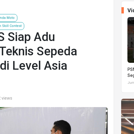
Vi
onda Moto
Skill Contest
S Siap Adu
 Teknis Sepeda
i Level Asia
PSM
Seg
Juma
 views