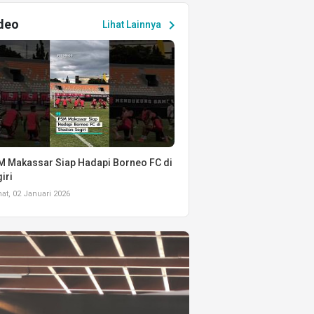
deo
chevron_right
Lihat Lainnya
 Makassar Siap Hadapi Borneo FC di
iri
t, 02 Januari 2026