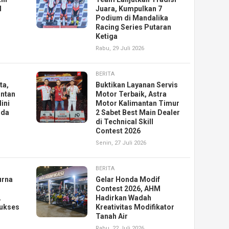
d
Juara, Kumpulkan 7
Podium di Mandalika
Racing Series Putaran
Ketiga
Rabu, 29 Juli 2026
BERITA
ta,
Buktikan Layanan Servis
antan
Motor Terbaik, Astra
ini
Motor Kalimantan Timur
nda
2 Sabet Best Main Dealer
di Technical Skill
Contest 2026
Senin, 27 Juli 2026
BERITA
urna
Gelar Honda Modif
Contest 2026, AHM
2
Hadirkan Wadah
ukses
Kreativitas Modifikator
Tanah Air
Rabu, 22 Juli 2026