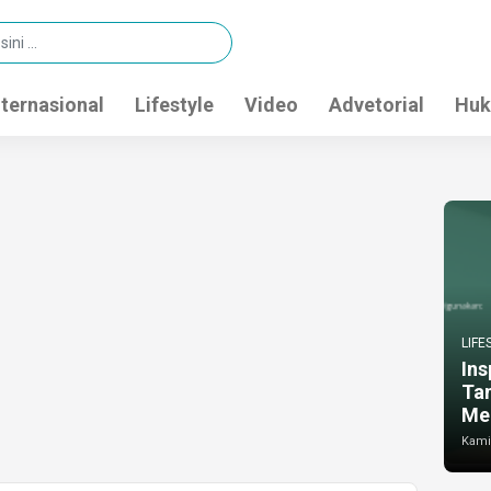
nternasional
Lifestyle
Video
Advetorial
Huk
LIFE
Ins
Ta
Me
Kamis