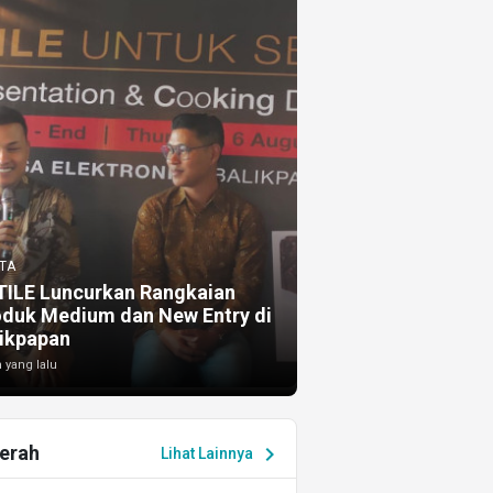
TA
TILE Luncurkan Rangkaian
oduk Medium dan New Entry di
ikpapan
 yang lalu
erah
chevron_right
Lihat Lainnya