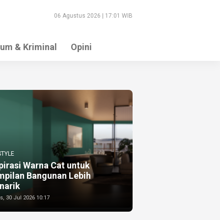
06 Agustus 2026 | 17:01 WIB
um & Kriminal
Opini
STYLE
pirasi Warna Cat untuk
mpilan Bangunan Lebih
narik
, 30 Jul 2026 10:17