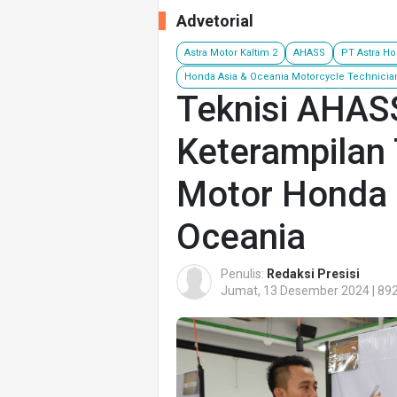
Advetorial
Astra Motor Kaltim 2
AHASS
PT Astra H
Honda Asia & Oceania Motorcycle Technician 
Teknisi AHAS
Keterampilan
Motor Honda d
Oceania
Penulis:
Redaksi Presisi
Jumat, 13 Desember 2024 | 892