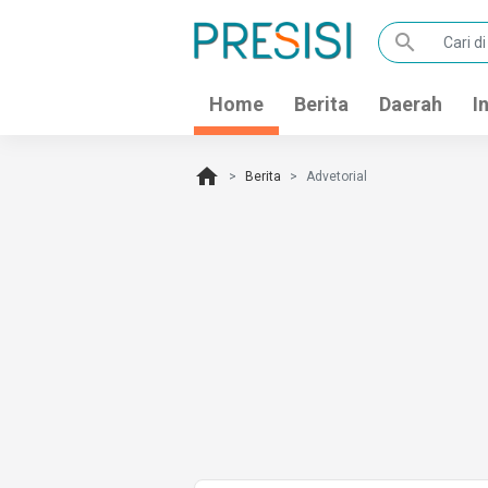
search
Home
Berita
Daerah
I
home
Berita
Advetorial