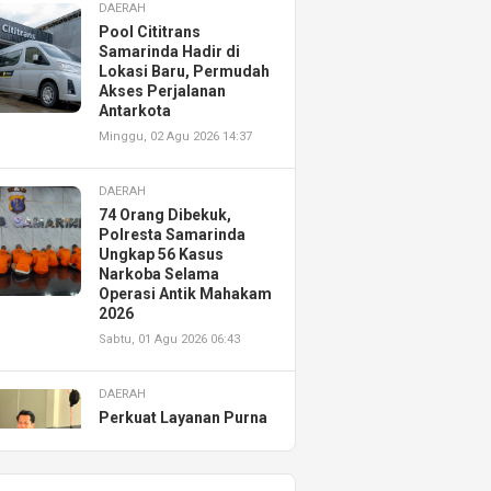
DAERAH
Pool Cititrans
Samarinda Hadir di
Lokasi Baru, Permudah
Akses Perjalanan
Antarkota
Minggu, 02 Agu 2026 14:37
DAERAH
74 Orang Dibekuk,
Polresta Samarinda
Ungkap 56 Kasus
Narkoba Selama
Operasi Antik Mahakam
2026
Sabtu, 01 Agu 2026 06:43
DAERAH
Perkuat Layanan Purna
Jual, Astra Motor
Kalimantan Timur 2
Resmikan AHASS