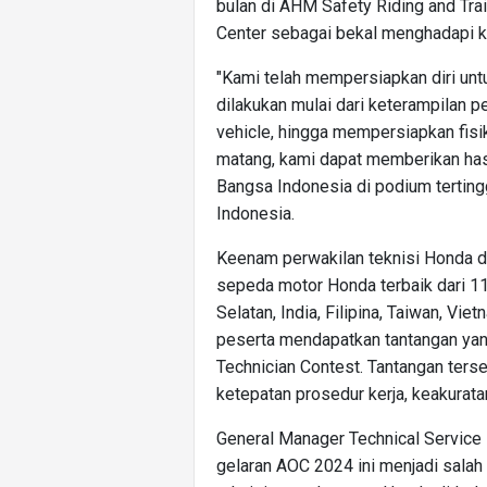
bulan di AHM Safety Riding and Trai
Center sebagai bekal menghadapi k
"Kami telah mempersiapkan diri unt
dilakukan mulai dari keterampilan pen
vehicle, hingga mempersiapkan fisi
matang, kami dapat memberikan has
Bangsa Indonesia di podium tertingg
Indonesia.
Keenam perwakilan teknisi Honda da
sepeda motor Honda terbaik dari 11 
Selatan, India, Filipina, Taiwan, Vi
peserta mendapatkan tantangan yanh
Technician Contest. Tantangan ter
ketepatan prosedur kerja, keakurat
General Manager Technical Service
gelaran AOC 2024 ini menjadi salah