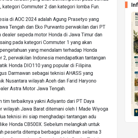
In
1, kategori Commuter 2 dan kategori lomba Fun.
nesia di AOC 2024 adalah Agung Prasetyo yang
Jawa Tengah dan Eko Purwanto perwakilan dari PT
in dealer sepeda motor Honda di Jawa Timur dan
saing pada kategori Commuter 1 yang akan
an pengetahuan yang mendalam terhadap Honda
2, perwakilan Indonesia mendapatkan tantangan
tik Honda DIO110 yang popular di Filipina.
h Agus Darmawan sebagai teknisi AHASS yang
ik Nusantara wilayah Aceh dan Farid Haryono
ealer Astra Motor Jawa Tengah.
tim terbaiknya yakni Adiyanto dari PT Daya
r wilayah Jawa Barat ditemani oleh I Made Wiyoga
ua teknisi ini siap menghadapi tantangan adu
 Bike Honda CB500X. Sebelum melangkah untuk
ruh peserta ditempa berbagai pelatihan selama 3