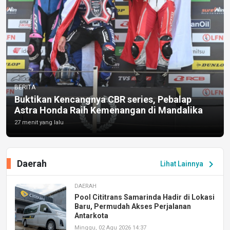
BERITA
Buktikan Kencangnya CBR series, Pebalap
Astra Honda Raih Kemenangan di Mandalika
27 menit yang lalu
Daerah
chevron_right
Lihat Lainnya
DAERAH
Pool Cititrans Samarinda Hadir di Lokasi
Baru, Permudah Akses Perjalanan
Antarkota
Minggu, 02 Agu 2026 14:37