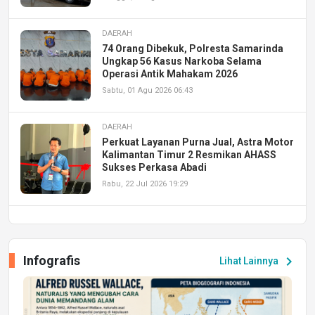
DAERAH
74 Orang Dibekuk, Polresta Samarinda
Ungkap 56 Kasus Narkoba Selama
Operasi Antik Mahakam 2026
Sabtu, 01 Agu 2026 06:43
DAERAH
Perkuat Layanan Purna Jual, Astra Motor
Kalimantan Timur 2 Resmikan AHASS
Sukses Perkasa Abadi
Rabu, 22 Jul 2026 19:29
DAERAH
UPA PERKASA Universitas Mulawarman
Laksanakan Job Fair Batch II, Hadirkan
Infografis
chevron_right
Lihat Lainnya
Peluang Kerja dan Magang
Jumat, 17 Jul 2026 22:30
DAERAH