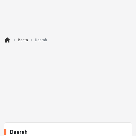
home
Berita
Daerah
Daerah