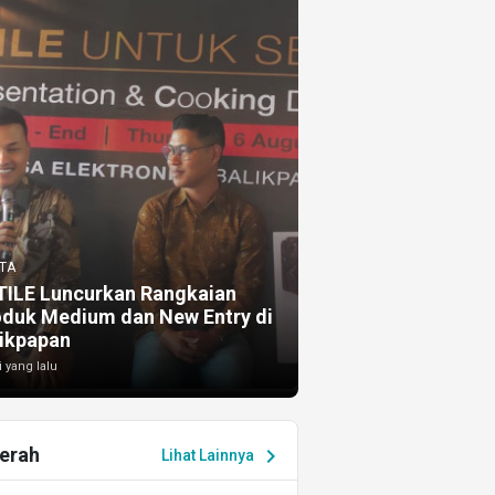
TA
TILE Luncurkan Rangkaian
oduk Medium dan New Entry di
ikpapan
i yang lalu
erah
chevron_right
Lihat Lainnya