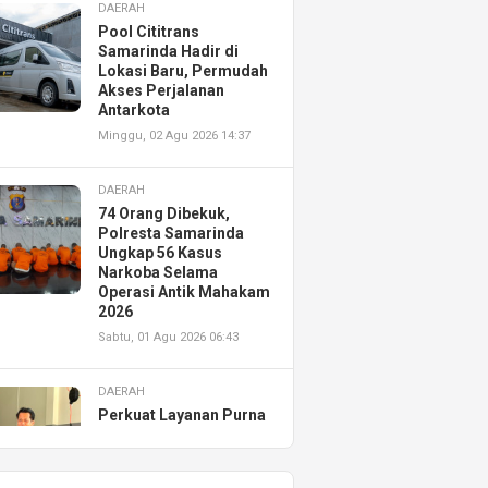
DAERAH
Pool Cititrans
Samarinda Hadir di
Lokasi Baru, Permudah
Akses Perjalanan
Antarkota
Minggu, 02 Agu 2026 14:37
DAERAH
74 Orang Dibekuk,
Polresta Samarinda
Ungkap 56 Kasus
Narkoba Selama
Operasi Antik Mahakam
2026
Sabtu, 01 Agu 2026 06:43
DAERAH
Perkuat Layanan Purna
Jual, Astra Motor
Kalimantan Timur 2
Resmikan AHASS