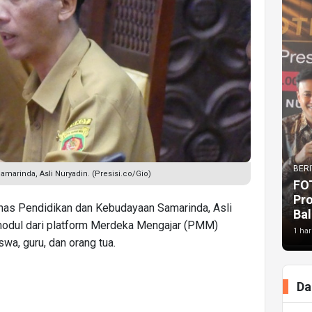
BERI
marinda, Asli Nuryadin. (Presisi.co/Gio)
FO
Pr
nas Pendidikan dan Kebudayaan Samarinda, Asli
Bal
odul dari platform Merdeka Mengajar (PMM)
1 har
wa, guru, dan orang tua.
Da