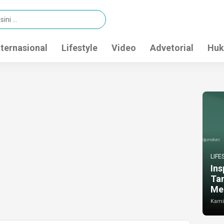
nternasional
Lifestyle
Video
Advetorial
Huk
LIFE
Ins
Ta
Me
Kamis