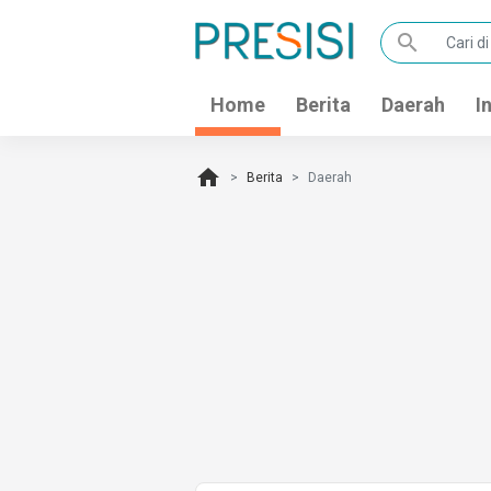
search
Home
Berita
Daerah
I
home
Berita
Daerah