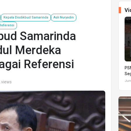
Vi
Kepala Disdikbud Samarinda
Asli Nuryadin
Referensi
kbud Samarinda
dul Merdeka
agai Referensi
PSM
Seg
s
Juma
2 views