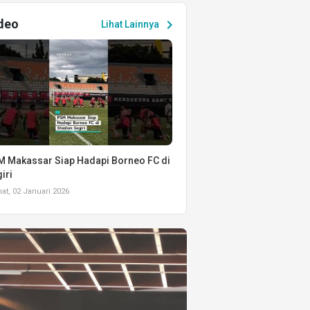
deo
chevron_right
Lihat Lainnya
 Makassar Siap Hadapi Borneo FC di
iri
t, 02 Januari 2026