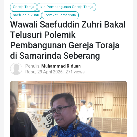
Gereja Toraja
Izin Pembangunan Gereja Toraja
Saefuddin Zuhri
Pemkot Samarinda
Wawali Saefuddin Zuhri Bakal
Telusuri Polemik
Pembangunan Gereja Toraja
di Samarinda Seberang
Penulis:
Muhammad Riduan
Rabu, 29 April 2026 | 271 views