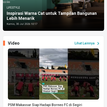
LIFESTYLE
Inspirasi Warna Cat untuk Tampilan Bangunan
Lebih Menarik
Kamis, 30 Jul 2026 10:17
Video
chevron_right
Lihat Lainnya
PSM Makassar Siap Hadapi Borneo FC di Segiri