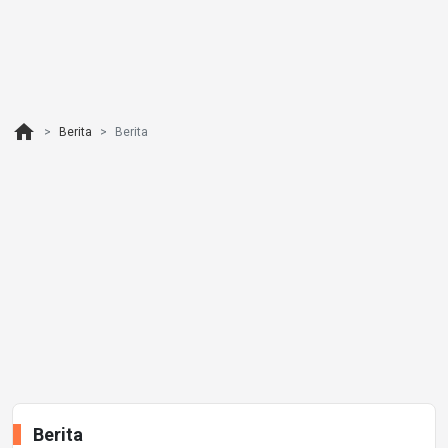
home
Berita
Berita
Berita