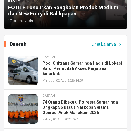
BERITA
FOTILE Luncurkan Rangkaian Produk Medium
dan New Entry di Balikpapan
17 jam yang lalu
Daerah
chevron_right
Lihat Lainnya
DAERAH
Pool Cititrans Samarinda Hadir di Lokasi
Baru, Permudah Akses Perjalanan
Antarkota
Minggu, 02 Agu 2026 14:37
DAERAH
74 Orang Dibekuk, Polresta Samarinda
Ungkap 56 Kasus Narkoba Selama
Operasi Antik Mahakam 2026
Sabtu, 01 Agu 2026 06:43