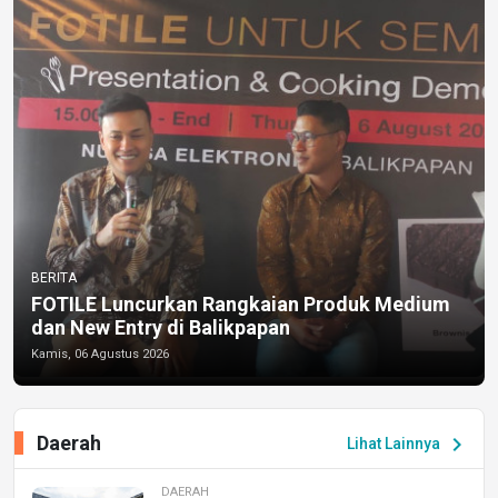
BERITA
FOTILE Luncurkan Rangkaian Produk Medium
dan New Entry di Balikpapan
Kamis, 06 Agustus 2026
Daerah
chevron_right
Lihat Lainnya
DAERAH