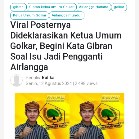
gibran
Gibran ketua umum Golkar
Airlangga Hartarto
golkar
Ketua Umum Golkar
Airlangga mundur
Viral Posternya
Dideklarasikan Ketua Umum
Golkar, Begini Kata Gibran
Soal Isu Jadi Pengganti
Airlangga
Penulis:
Rafika
Senin, 12 Agustus 2024 | 2.498 views