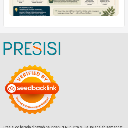
Presisi.co berada dibawah naungan PT.Nur Citra Mulia. Ini adalah semangat