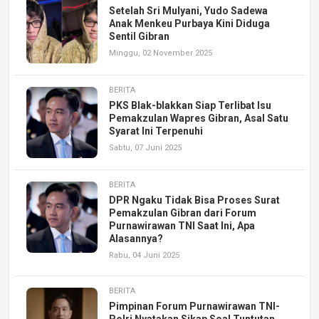
Setelah Sri Mulyani, Yudo Sadewa
Anak Menkeu Purbaya Kini Diduga
Sentil Gibran
Minggu, 02 November 2025
BERITA
PKS Blak-blakkan Siap Terlibat Isu
Pemakzulan Wapres Gibran, Asal Satu
Syarat Ini Terpenuhi
Sabtu, 07 Juni 2025
BERITA
DPR Ngaku Tidak Bisa Proses Surat
Pemakzulan Gibran dari Forum
Purnawirawan TNI Saat Ini, Apa
Alasannya?
Rabu, 04 Juni 2025
BERITA
Pimpinan Forum Purnawirawan TNI-
Polri Nyatakan Sikap Soal Tuntutan