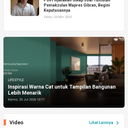
Pemakzulan Wapres Gibran, Begini
Keputusannya
Sabtu, 03 Mei 2025
LIFESTYLE
Inspirasi Warna Cat untuk Tampilan Bangunan
Lebih Menarik
Kamis, 30 Jul 2026 10:17
Video
chevron_right
Lihat Lainnya