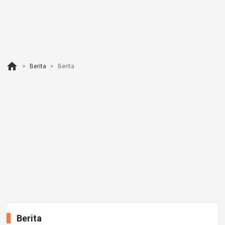
home
Berita
Berita
Berita