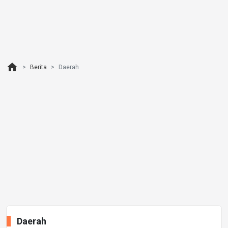
home
Berita
Daerah
Daerah