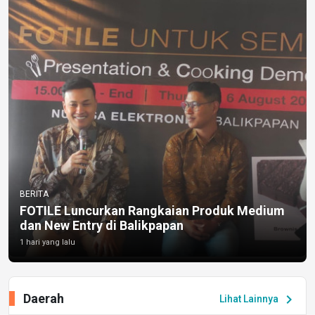
BERITA
FOTILE Luncurkan Rangkaian Produk Medium
dan New Entry di Balikpapan
1 hari yang lalu
Daerah
chevron_right
Lihat Lainnya