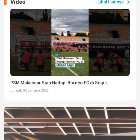
Video
chevron_right
Lihat Lainnya
PSM Makassar Siap Hadapi Borneo FC di Segiri
Jumat, 02 Januari 2026