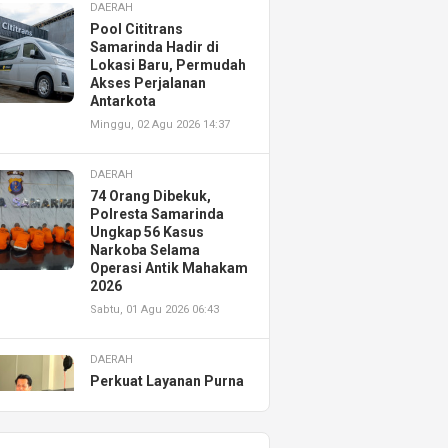
DAERAH
Pool Cititrans
Samarinda Hadir di
Lokasi Baru, Permudah
Akses Perjalanan
Antarkota
Minggu, 02 Agu 2026 14:37
DAERAH
74 Orang Dibekuk,
Polresta Samarinda
Ungkap 56 Kasus
Narkoba Selama
Operasi Antik Mahakam
2026
Sabtu, 01 Agu 2026 06:43
DAERAH
Perkuat Layanan Purna
Jual, Astra Motor
Kalimantan Timur 2
Resmikan AHASS