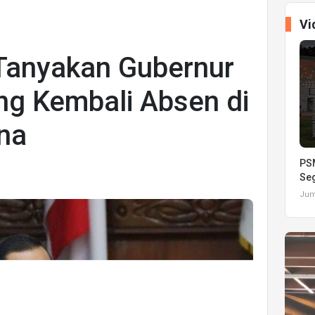
Vi
Tanyakan Gubernur
ng Kembali Absen di
na
PSM
Seg
Juma