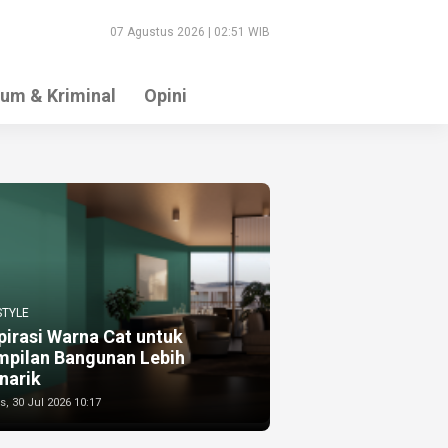
07 Agustus 2026 | 02:51 WIB
um & Kriminal
Opini
STYLE
pirasi Warna Cat untuk
mpilan Bangunan Lebih
narik
, 30 Jul 2026 10:17