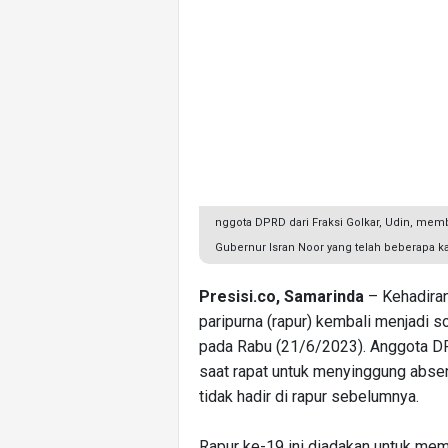
nggota DPRD dari Fraksi Golkar, Udin, mem
Gubernur Isran Noor yang telah beberapa kal
Presisi.co, Samarinda
– Kehadiran 
paripurna (rapur) kembali menjadi 
pada Rabu (21/6/2023). Anggota DPR
saat rapat untuk menyinggung absen
tidak hadir di rapur sebelumnya.
Rapur ke-19 ini diadakan untuk m