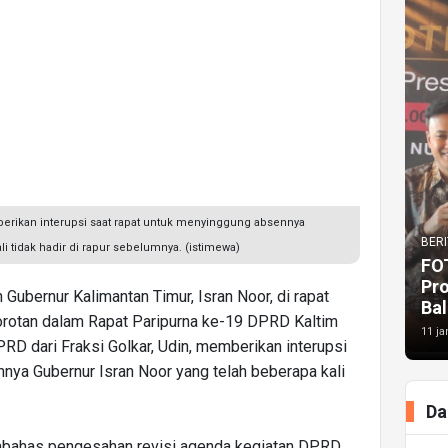
berikan interupsi saat rapat untuk menyinggung absennya
BERI
i tidak hadir di rapur sebelumnya. (istimewa)
FO
Pr
Gubernur Kalimantan Timur, Isran Noor, di rapat
Bal
sorotan dalam Rapat Paripurna ke-19 DPRD Kaltim
11 ja
D dari Fraksi Golkar, Udin, memberikan interupsi
nya Gubernur Isran Noor yang telah beberapa kali
Da
embahas pengesahan revisi agenda kegiatan DPRD