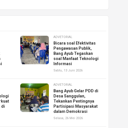
ADVETORIAL
Bicara soal Efektivitas
Pengawasan Publik,
k
Bang Ayub Tegaskan
n
soal Manfaat Teknologi
i
Informasi
Sabtu, 13 Juni 2026
ADVETORIAL
Bang Ayub Gelar PDD di
ologi
Desa Sanggulan,
rkuat
Tekankan Pentingnya
 di
Partisipasi Masyarakat
dalam Demokrasi
Selasa, 26 Mei 2026