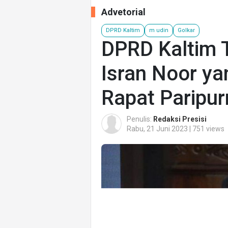
Advetorial
DPRD Kaltim
m udin
Golkar
DPRD Kaltim 
Isran Noor ya
Rapat Paripur
Penulis:
Redaksi Presisi
Rabu, 21 Juni 2023 | 751 views