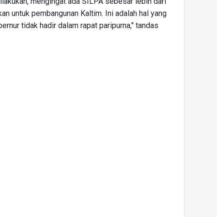
lakukan, mengingat ada SILPA sebesar lebih dari
kan untuk pembangunan Kaltim. Ini adalah hal yang
bernur tidak hadir dalam rapat paripurna," tandas