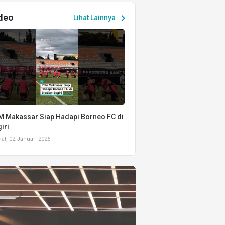
deo
chevron_right
Lihat Lainnya
 Makassar Siap Hadapi Borneo FC di
iri
t, 02 Januari 2026