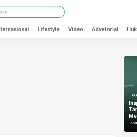
nternasional
Lifestyle
Video
Advetorial
Huk
LIFE
Ins
Ta
Me
Kamis