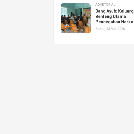
ADVETORIAL
Bang Ayub: Keluarg
Benteng Utama
Pencegahan Narko
Sabtu, 23 Mei 2026
Presisi.co berad
PT.Nur Citra Mulia
kami untuk menyaj
informasi baik tul
video kepada par
Kehadiran Presis
menjadi salah sat
konstruktif, kola
masyarakat.