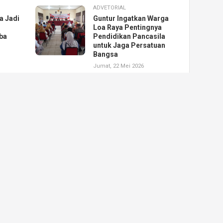
ADVETORIAL
a Jadi
Guntur Ingatkan Warga
Loa Raya Pentingnya
ba
Pendidikan Pancasila
untuk Jaga Persatuan
Bangsa
Jumat, 22 Mei 2026
a dibawah naungan
Tentang
. Ini adalah semangat
Redaks
ikan segala jenis
Pedoma
isan, foto dan juga
Hubung
a pembaca.
i diharapkan mampu
u media alternatif yang
boratif dan mengedukasi