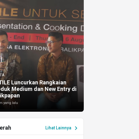
TA
TILE Luncurkan Rangkaian
oduk Medium dan New Entry di
ikpapan
m yang lalu
erah
chevron_right
Lihat Lainnya