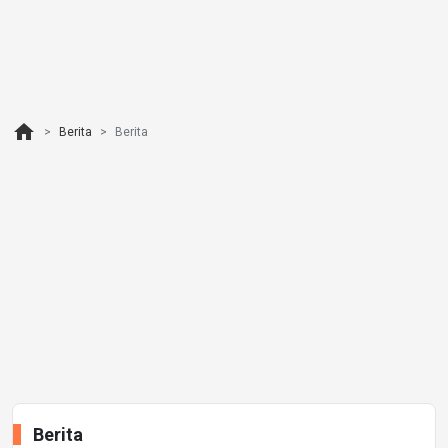
home
Berita
Berita
Berita