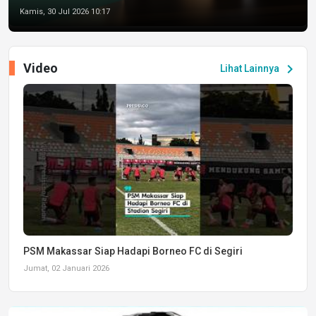
Kamis, 30 Jul 2026 10:17
Video
chevron_right
Lihat Lainnya
PSM Makassar Siap Hadapi Borneo FC di Segiri
Jumat, 02 Januari 2026