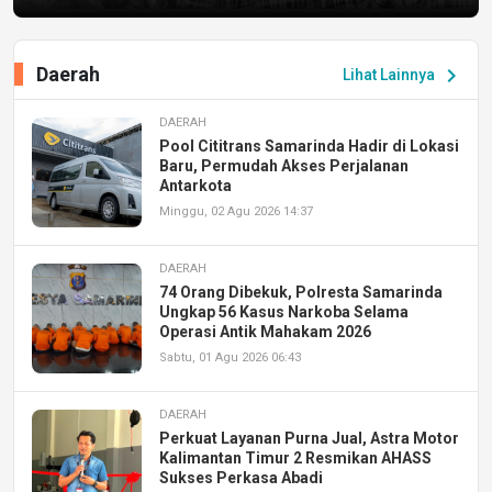
Daerah
chevron_right
Lihat Lainnya
DAERAH
Pool Cititrans Samarinda Hadir di Lokasi
Baru, Permudah Akses Perjalanan
Antarkota
Minggu, 02 Agu 2026 14:37
DAERAH
74 Orang Dibekuk, Polresta Samarinda
Ungkap 56 Kasus Narkoba Selama
Operasi Antik Mahakam 2026
Sabtu, 01 Agu 2026 06:43
DAERAH
Perkuat Layanan Purna Jual, Astra Motor
Kalimantan Timur 2 Resmikan AHASS
Sukses Perkasa Abadi