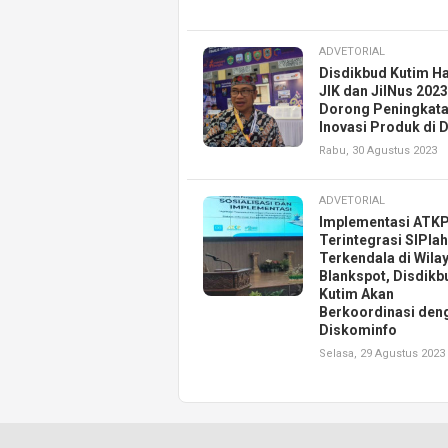
ADVETORIAL
Disdikbud Kutim H
JIK dan JilNus 2023
Dorong Peningkat
Inovasi Produk di 
Rabu, 30 Agustus 2023
ADVETORIAL
Implementasi ATK
Terintegrasi SIPlah
Terkendala di Wila
Blankspot, Disdikb
Kutim Akan
Berkoordinasi den
Diskominfo
Selasa, 29 Agustus 2023