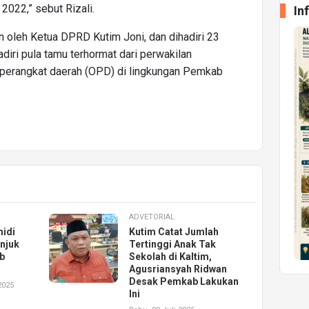
022,” sebut Rizali.
In
in oleh Ketua DPRD Kutim Joni, dan dihadiri 23
adiri pula tamu terhormat dari perwakilan
i perangkat daerah (OPD) di lingkungan Pemkab
ADVETORIAL
idi
Kutim Catat Jumlah
unjuk
Tertinggi Anak Tak
ab
Sekolah di Kaltim,
Agusriansyah Ridwan
Desak Pemkab Lakukan
2025
Ini