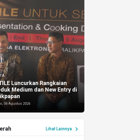
TA
TILE Luncurkan Rangkaian
oduk Medium dan New Entry di
ikpapan
s, 06 Agustus 2026
erah
chevron_right
Lihat Lainnya