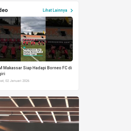
deo
chevron_right
Lihat Lainnya
 Makassar Siap Hadapi Borneo FC di
iri
t, 02 Januari 2026