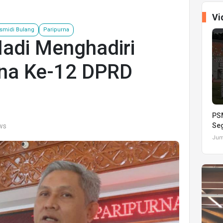
Vi
smidi Bulang
Paripurna
Hadi Menghadiri
rna Ke-12 DPRD
PSM
Seg
ews
Juma