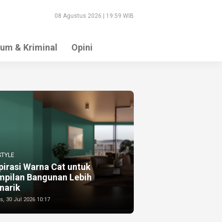
08 Agustus 2026 | 19:59 WIB
um & Kriminal
Opini
STYLE
pirasi Warna Cat untuk
mpilan Bangunan Lebih
narik
, 30 Jul 2026 10:17