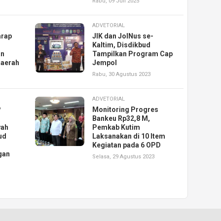
Rabu, 09 Juli 2025
ADVETORIAL
arap
JIK dan JolNus se-
Kaltim, Disdikbud
an
Tampilkan Program Cap
Daerah
Jempol
Rabu, 30 Agustus 2023
ADVETORIAL
P
Monitoring Progres
Bankeu Rp32,8 M,
yah
Pemkab Kutim
ud
Laksanakan di 10 Item
Kegiatan pada 6 OPD
gan
Selasa, 29 Agustus 2023