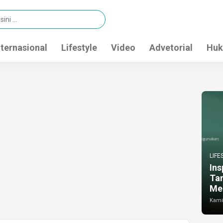
nternasional
Lifestyle
Video
Advetorial
Huk
LIFE
Ins
Ta
Me
Kamis