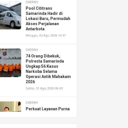
DAERAH
Pool Cititrans
Samarinda Hadir di
Lokasi Baru, Permudah
Akses Perjalanan
Antarkota
Minggu, 02 Agu 2026 14:37
DAERAH
74 Orang Dibekuk,
Polresta Samarinda
Ungkap 56 Kasus
Narkoba Selama
Operasi Antik Mahakam
2026
Sabtu, 01 Agu 2026 06:43
DAERAH
Perkuat Layanan Purna
Jual, Astra Motor
Kalimantan Timur 2
Resmikan AHASS