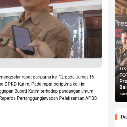
BERI
FO
 menggelar rapat paripurna ke-12 pada Jumat 16
Pr
a DPRD Kutim. Pada rapat paripurna kali ini
Bal
ggapan Bupati Kutim terhadap pandangan umum
Kami
p Raperda Pertanggungjawaban Pelaksanaan APBD
Da