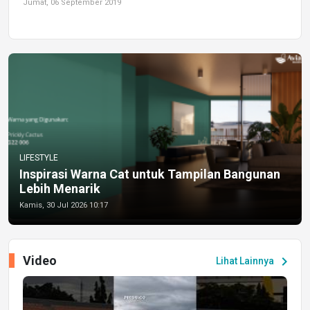
Jumat, 06 September 2019
LIFESTYLE
Inspirasi Warna Cat untuk Tampilan Bangunan
Lebih Menarik
Kamis, 30 Jul 2026 10:17
Video
chevron_right
Lihat Lainnya