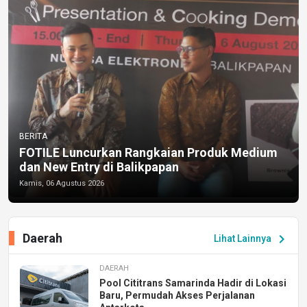
BERITA
FOTILE Luncurkan Rangkaian Produk Medium
dan New Entry di Balikpapan
Kamis, 06 Agustus 2026
Daerah
chevron_right
Lihat Lainnya
DAERAH
Pool Cititrans Samarinda Hadir di Lokasi
Baru, Permudah Akses Perjalanan