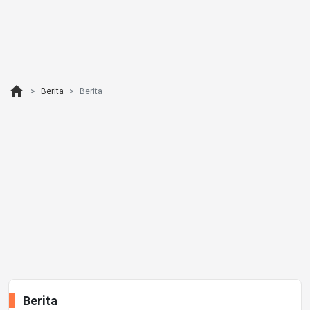
home
Berita
Berita
Berita