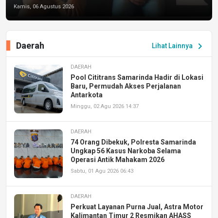
Kamis, 06 Agustus 2026
Daerah
chevron_right
Lihat Lainnya
DAERAH
Pool Cititrans Samarinda Hadir di Lokasi
Baru, Permudah Akses Perjalanan
Antarkota
Minggu, 02 Agu 2026 14:37
DAERAH
74 Orang Dibekuk, Polresta Samarinda
Ungkap 56 Kasus Narkoba Selama
Operasi Antik Mahakam 2026
Sabtu, 01 Agu 2026 06:43
DAERAH
Perkuat Layanan Purna Jual, Astra Motor
Kalimantan Timur 2 Resmikan AHASS