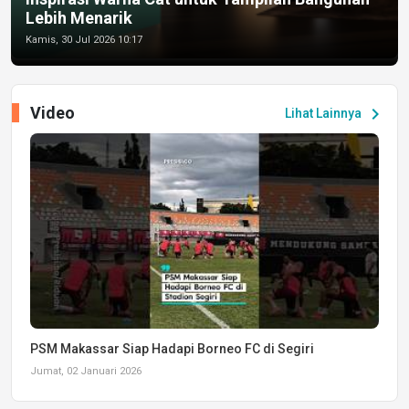
Lebih Menarik
Kamis, 30 Jul 2026 10:17
Video
chevron_right
Lihat Lainnya
PSM Makassar Siap Hadapi Borneo FC di Segiri
Jumat, 02 Januari 2026