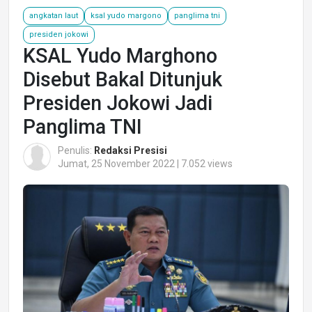
angkatan laut
ksal yudo margono
panglima tni
presiden jokowi
KSAL Yudo Marghono
Disebut Bakal Ditunjuk
Presiden Jokowi Jadi
Panglima TNI
Penulis:
Redaksi Presisi
Jumat, 25 November 2022 | 7.052 views