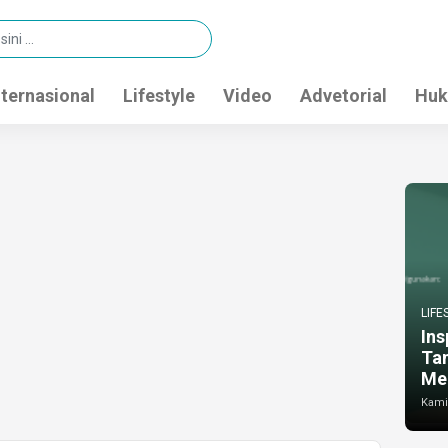
nternasional
Lifestyle
Video
Advetorial
Huk
LIFE
Ins
Ta
Me
Kamis