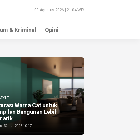
09 Agustus 2026 | 21:04 WIB
um & Kriminal
Opini
STYLE
pirasi Warna Cat untuk
mpilan Bangunan Lebih
narik
, 30 Jul 2026 10:17