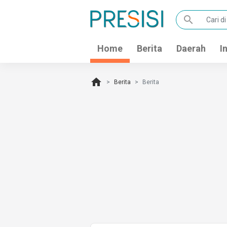
search
Home
Berita
Daerah
I
home
Berita
Berita