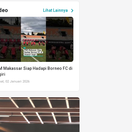
deo
chevron_right
Lihat Lainnya
 Makassar Siap Hadapi Borneo FC di
iri
t, 02 Januari 2026