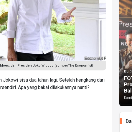
ddoes, dan Presiden Joko Widodo (sumberThe Economist)
BERI
FO
 Jokowi sisa dua tahun lagi. Setelah hengkang dari
Pr
rsendiri. Apa yang bakal dilakukannya nanti?
Bal
Kami
Da