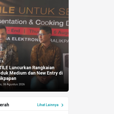
TA
TILE Luncurkan Rangkaian
oduk Medium dan New Entry di
ikpapan
s, 06 Agustus 2026
erah
chevron_right
Lihat Lainnya