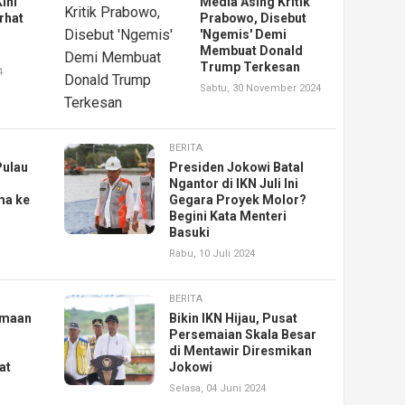
ini
Media Asing Kritik
rhat
Prabowo, Disebut
'Ngemis' Demi
Membuat Donald
Trump Terkesan
4
Sabtu, 30 November 2024
BERITA
Pulau
Presiden Jokowi Batal
,
Ngantor di IKN Juli Ini
ma ke
Gegara Proyek Molor?
Begini Kata Menteri
Basuki
Rabu, 10 Juli 2024
BERITA
amaan
Bikin IKN Hijau, Pusat
Persemaian Skala Besar
di Mentawir Diresmikan
at
Jokowi
Selasa, 04 Juni 2024