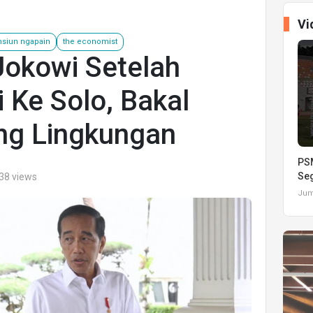
Vi
nsiun ngapain
the economist
okowi Setelah
 Ke Solo, Bakal
ang Lingkungan
PSM
Seg
38 views
Juma