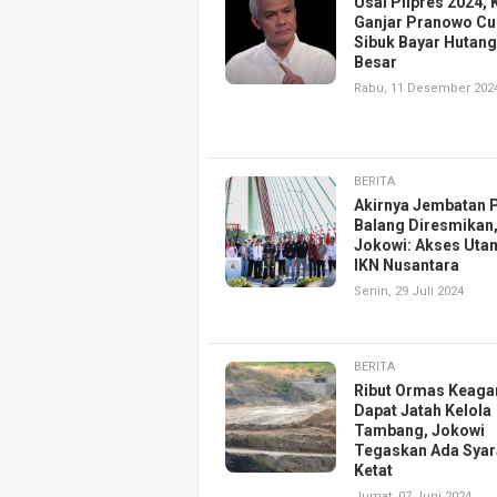
Usai Pilpres 2024, K
Ganjar Pranowo Cu
Sibuk Bayar Hutang
Besar
Rabu, 11 Desember 202
BERITA
Akirnya Jembatan 
Balang Diresmikan
Jokowi: Akses Uta
IKN Nusantara
Senin, 29 Juli 2024
BERITA
Ribut Ormas Keag
Dapat Jatah Kelola
Tambang, Jokowi
Tegaskan Ada Syar
Ketat
Jumat, 07 Juni 2024