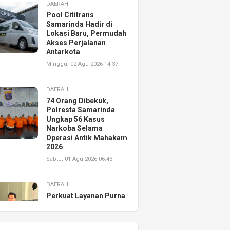
DAERAH
Pool Cititrans
Samarinda Hadir di
Lokasi Baru, Permudah
Akses Perjalanan
Antarkota
Minggu, 02 Agu 2026 14:37
DAERAH
74 Orang Dibekuk,
Polresta Samarinda
Ungkap 56 Kasus
Narkoba Selama
Operasi Antik Mahakam
2026
Sabtu, 01 Agu 2026 06:43
DAERAH
Perkuat Layanan Purna
Jual, Astra Motor
Kalimantan Timur 2
Resmikan AHASS