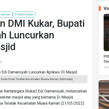
Vi
r Idaman
Prokom Kukar
n DMI Kukar, Bupati
h Luncurkan
sjid
PSM
Seg
ws
Juma
ul Huda Desa Teratak Kecamatan Muara Kaman (Istimewa)
tai Kartanegara (Kukar) Edi Damansyah, meluncurkan
sekitar masjid atau yang bernama Di Masjid,
esa Teratak Kecamatan Muara Kaman (21/03/2022).