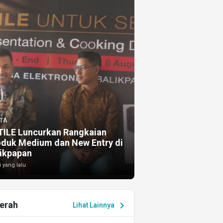
TA
TILE Luncurkan Rangkaian
oduk Medium dan New Entry di
ikpapan
i yang lalu
erah
chevron_right
Lihat Lainnya