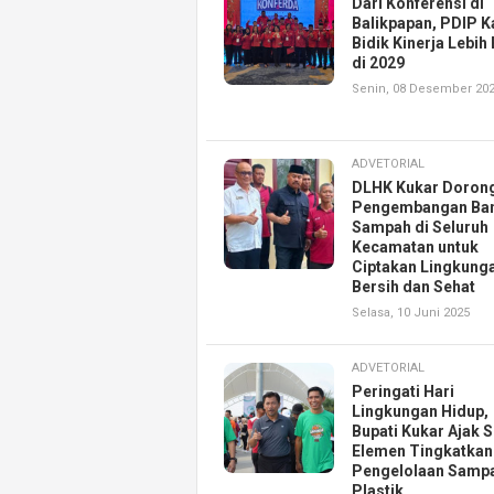
Dari Konferensi di
Balikpapan, PDIP K
Bidik Kinerja Lebih
di 2029
Senin, 08 Desember 20
ADVETORIAL
DLHK Kukar Doron
Pengembangan Ba
Sampah di Seluruh
Kecamatan untuk
Ciptakan Lingkung
Bersih dan Sehat
Selasa, 10 Juni 2025
ADVETORIAL
Peringati Hari
Lingkungan Hidup,
Bupati Kukar Ajak
Elemen Tingkatkan
Pengelolaan Samp
Plastik