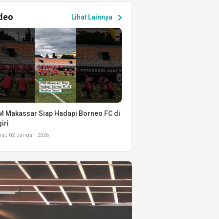
deo
chevron_right
Lihat Lainnya
 Makassar Siap Hadapi Borneo FC di
iri
t, 02 Januari 2026