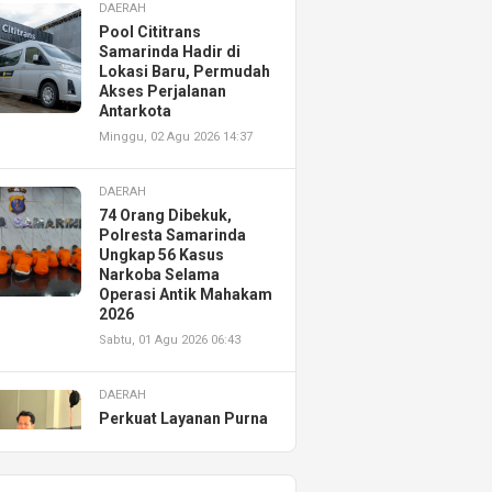
DAERAH
Pool Cititrans
Samarinda Hadir di
Lokasi Baru, Permudah
Akses Perjalanan
Antarkota
Minggu, 02 Agu 2026 14:37
DAERAH
74 Orang Dibekuk,
Polresta Samarinda
Ungkap 56 Kasus
Narkoba Selama
Operasi Antik Mahakam
2026
Sabtu, 01 Agu 2026 06:43
DAERAH
Perkuat Layanan Purna
Jual, Astra Motor
Kalimantan Timur 2
Resmikan AHASS