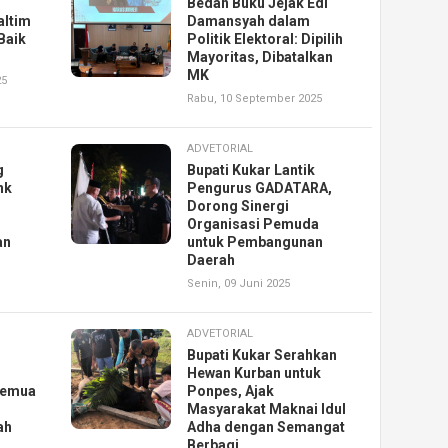
Bedah Buku Jejak Edi
altim
Damansyah dalam
 Baik
Politik Elektoral: Dipilih
Mayoritas, Dibatalkan
MK
25
Rabu, 10 September 2025
ADVETORIAL
g
Bupati Kukar Lantik
nk
Pengurus GADATARA,
Dorong Sinergi
Organisasi Pemuda
an
untuk Pembangunan
Daerah
Senin, 09 Juni 2025
ADVETORIAL
Bupati Kukar Serahkan
Hewan Kurban untuk
 Semua
Ponpes, Ajak
Masyarakat Maknai Idul
ah
Adha dengan Semangat
Berbagi