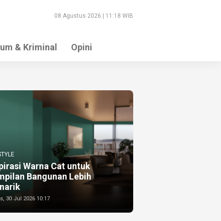
08 Agustus 2026 | 11:18 WIB
um & Kriminal
Opini
STYLE
pirasi Warna Cat untuk
mpilan Bangunan Lebih
narik
, 30 Jul 2026 10:17