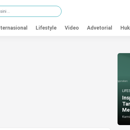
nternasional
Lifestyle
Video
Advetorial
Huk
LIFE
Ins
Ta
Me
Kamis