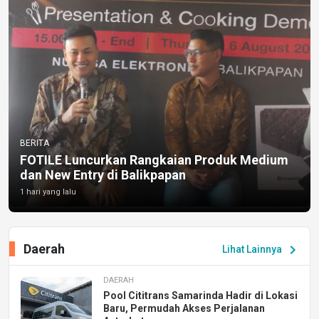
BERITA
FOTILE Luncurkan Rangkaian Produk Medium
dan New Entry di Balikpapan
1 hari yang lalu
Daerah
chevron_right
Lihat Lainnya
DAERAH
Pool Cititrans Samarinda Hadir di Lokasi
Baru, Permudah Akses Perjalanan