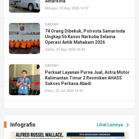
Antarkota
Minggu, 02 Agu 2026 14:37
DAERAH
74 Orang Dibekuk, Polresta Samarinda
Ungkap 56 Kasus Narkoba Selama
Operasi Antik Mahakam 2026
Sabtu, 01 Agu 2026 06:43
DAERAH
Perkuat Layanan Purna Jual, Astra Motor
Kalimantan Timur 2 Resmikan AHASS
Sukses Perkasa Abadi
Rabu, 22 Jul 2026 19:29
DAERAH
UPA PERKASA Universitas Mulawarman
Laksanakan Job Fair Batch II, Hadirkan
Infografis
chevron_right
Lihat Lainnya
Peluang Kerja dan Magang
Jumat, 17 Jul 2026 22:30