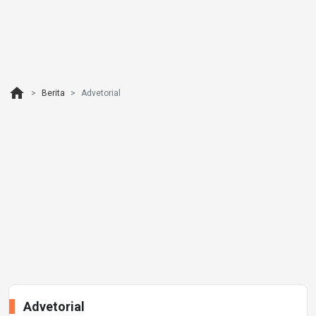
home
Berita
Advetorial
Advetorial