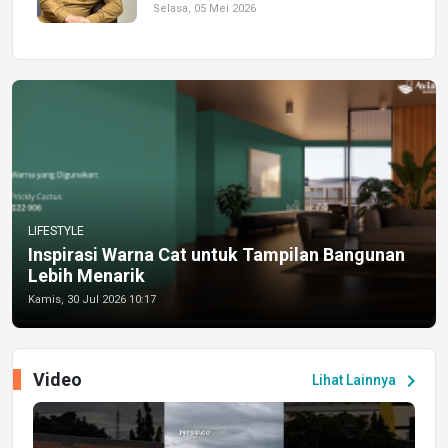
Selasa, 05 Mei 2026
LIFESTYLE
Inspirasi Warna Cat untuk Tampilan Bangunan
Lebih Menarik
Kamis, 30 Jul 2026 10:17
Video
chevron_right
Lihat Lainnya