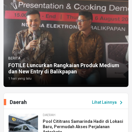
BERITA
FOTILE Luncurkan Rangkaian Produk Medium
dan New Entry di Balikpapan
1 hari yang lalu
Daerah
chevron_right
Lihat Lainnya
DAERAH
Pool Cititrans Samarinda Hadir di Lokasi
Baru, Permudah Akses Perjalanan
Antarkota