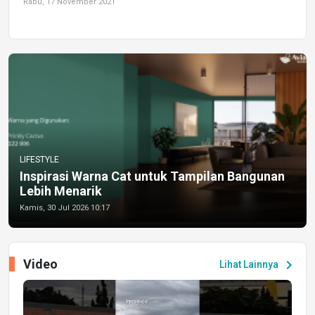
Rabu, 17 November 2021
LIFESTYLE
Inspirasi Warna Cat untuk Tampilan Bangunan
Lebih Menarik
Kamis, 30 Jul 2026 10:17
Video
chevron_right
Lihat Lainnya