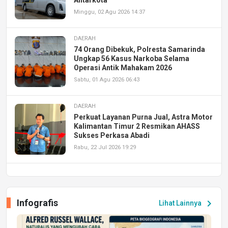
Minggu, 02 Agu 2026 14:37
DAERAH
74 Orang Dibekuk, Polresta Samarinda
Ungkap 56 Kasus Narkoba Selama
Operasi Antik Mahakam 2026
Sabtu, 01 Agu 2026 06:43
DAERAH
Perkuat Layanan Purna Jual, Astra Motor
Kalimantan Timur 2 Resmikan AHASS
Sukses Perkasa Abadi
Rabu, 22 Jul 2026 19:29
DAERAH
UPA PERKASA Universitas Mulawarman
Laksanakan Job Fair Batch II, Hadirkan
Infografis
chevron_right
Lihat Lainnya
Peluang Kerja dan Magang
Jumat, 17 Jul 2026 22:30