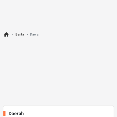
home
Berita
Daerah
Daerah