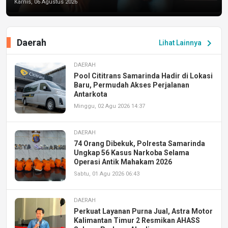
Kamis, 06 Agustus 2026
Daerah
chevron_right
Lihat Lainnya
DAERAH
Pool Cititrans Samarinda Hadir di Lokasi
Baru, Permudah Akses Perjalanan
Antarkota
Minggu, 02 Agu 2026 14:37
DAERAH
74 Orang Dibekuk, Polresta Samarinda
Ungkap 56 Kasus Narkoba Selama
Operasi Antik Mahakam 2026
Sabtu, 01 Agu 2026 06:43
DAERAH
Perkuat Layanan Purna Jual, Astra Motor
Kalimantan Timur 2 Resmikan AHASS