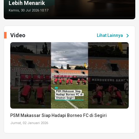
Lebih Menarik
Kamis, 30 Jul 2026 10:17
Video
chevron_right
Lihat Lainnya
PSM Makassar Siap Hadapi Borneo FC di Segiri
Jumat, 02 Januari 2026