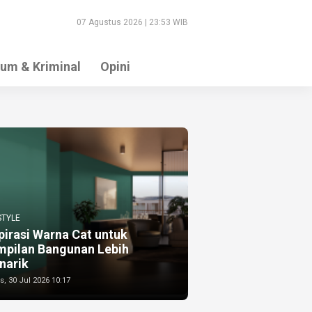
07 Agustus 2026 | 23:53 WIB
um & Kriminal
Opini
STYLE
pirasi Warna Cat untuk
mpilan Bangunan Lebih
narik
, 30 Jul 2026 10:17