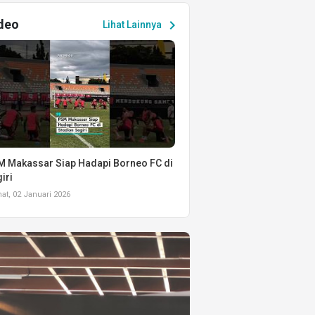
deo
chevron_right
Lihat Lainnya
 Makassar Siap Hadapi Borneo FC di
iri
t, 02 Januari 2026