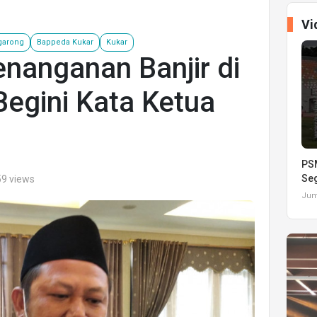
Vi
ggarong
Bappeda Kukar
Kukar
enanganan Banjir di
egini Kata Ketua
PSM
Seg
59 views
Juma