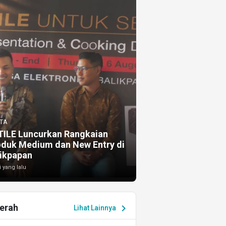
TA
TILE Luncurkan Rangkaian
oduk Medium dan New Entry di
ikpapan
i yang lalu
erah
chevron_right
Lihat Lainnya