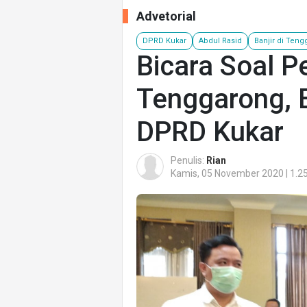
Advetorial
DPRD Kukar
Abdul Rasid
Banjir di Ten
Bicara Soal P
Tenggarong, B
DPRD Kukar
Penulis:
Rian
Kamis, 05 November 2020 | 1.2