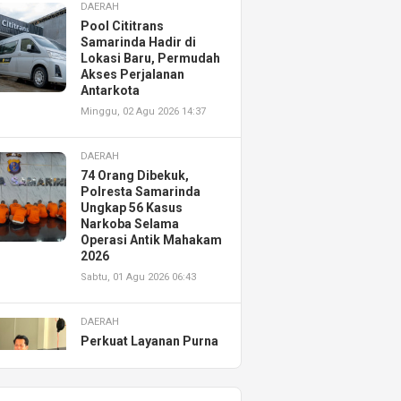
DAERAH
Pool Cititrans
Samarinda Hadir di
Lokasi Baru, Permudah
Akses Perjalanan
Antarkota
Minggu, 02 Agu 2026 14:37
DAERAH
74 Orang Dibekuk,
Polresta Samarinda
Ungkap 56 Kasus
Narkoba Selama
Operasi Antik Mahakam
2026
Sabtu, 01 Agu 2026 06:43
DAERAH
Perkuat Layanan Purna
Jual, Astra Motor
Kalimantan Timur 2
Resmikan AHASS