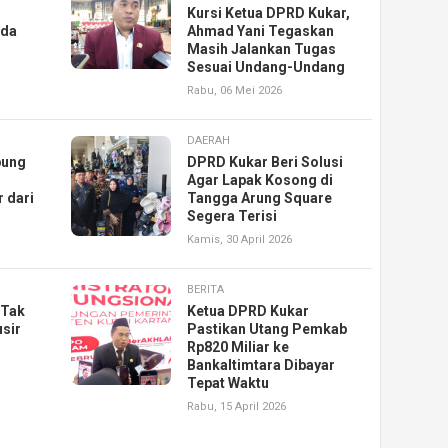
Kursi Ketua DPRD Kukar,
rda
Ahmad Yani Tegaskan
Masih Jalankan Tugas
Sesuai Undang-Undang
Rabu, 06 Mei 2026
DAERAH
pung
DPRD Kukar Beri Solusi
Agar Lapak Kosong di
 dari
Tangga Arung Square
Segera Terisi
Kamis, 30 April 2026
BERITA
 Tak
Ketua DPRD Kukar
sir
Pastikan Utang Pemkab
Rp820 Miliar ke
Bankaltimtara Dibayar
Tepat Waktu
Rabu, 15 April 2026