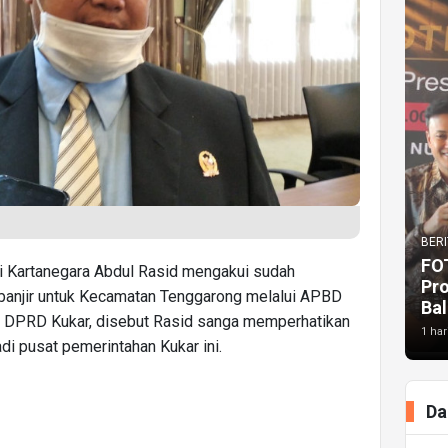
BERI
FO
ai Kartanegara Abdul Rasid mengakui sudah
Pr
anjir untuk Kecamatan Tenggarong melalui APBD
Bal
 DPRD Kukar, disebut Rasid sanga memperhatikan
1 har
di pusat pemerintahan Kukar ini.
Da