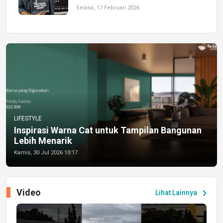
Selasa, 17 Februari 2026
LIFESTYLE
Inspirasi Warna Cat untuk Tampilan Bangunan
Lebih Menarik
Kamis, 30 Jul 2026 10:17
Video
chevron_right
Lihat Lainnya