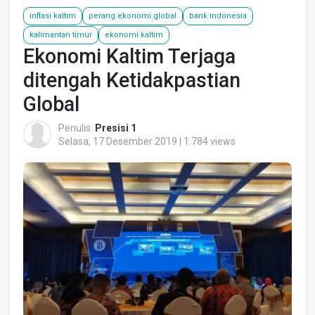
inflasi kaltim
perang ekonomi global
bank indonesia
kalimantan timur
ekonomi kaltim
Ekonomi Kaltim Terjaga
ditengah Ketidakpastian
Global
Penulis:
Presisi 1
Selasa, 17 Desember 2019 | 1.784 views