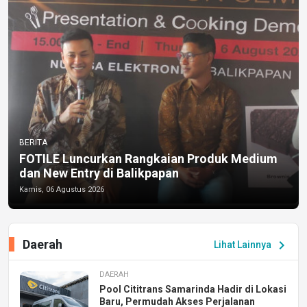
BERITA
FOTILE Luncurkan Rangkaian Produk Medium
dan New Entry di Balikpapan
Kamis, 06 Agustus 2026
Daerah
chevron_right
Lihat Lainnya
DAERAH
Pool Cititrans Samarinda Hadir di Lokasi
Baru, Permudah Akses Perjalanan