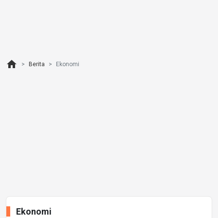
home
Berita
Ekonomi
Ekonomi