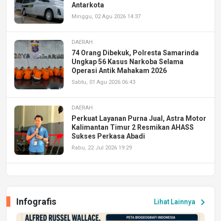
Antarkota
Minggu, 02 Agu 2026 14:37
DAERAH
74 Orang Dibekuk, Polresta Samarinda
Ungkap 56 Kasus Narkoba Selama
Operasi Antik Mahakam 2026
Sabtu, 01 Agu 2026 06:43
DAERAH
Perkuat Layanan Purna Jual, Astra Motor
Kalimantan Timur 2 Resmikan AHASS
Sukses Perkasa Abadi
Rabu, 22 Jul 2026 19:29
DAERAH
UPA PERKASA Universitas Mulawarman
Laksanakan Job Fair Batch II, Hadirkan
Infografis
chevron_right
Lihat Lainnya
Peluang Kerja dan Magang
Jumat, 17 Jul 2026 22:30