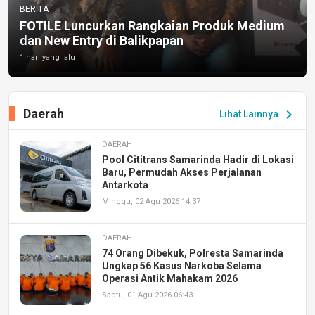
BERITA
FOTILE Luncurkan Rangkaian Produk Medium
dan New Entry di Balikpapan
1 hari yang lalu
Daerah
chevron_right
Lihat Lainnya
DAERAH
Pool Cititrans Samarinda Hadir di Lokasi
Baru, Permudah Akses Perjalanan
Antarkota
Minggu, 02 Agu 2026 14:37
DAERAH
74 Orang Dibekuk, Polresta Samarinda
Ungkap 56 Kasus Narkoba Selama
Operasi Antik Mahakam 2026
Sabtu, 01 Agu 2026 06:43