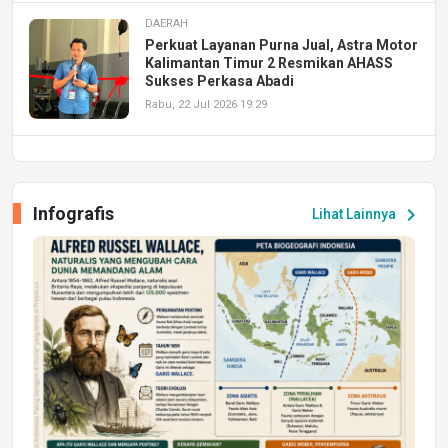
DAERAH
Perkuat Layanan Purna Jual, Astra Motor
Kalimantan Timur 2 Resmikan AHASS
Sukses Perkasa Abadi
Rabu, 22 Jul 2026 19:29
DAERAH
UPA PERKASA Universitas Mulawarman
Laksanakan Job Fair Batch II, Hadirkan
Infografis
chevron_right
Lihat Lainnya
Peluang Kerja dan Magang
Jumat, 17 Jul 2026 22:30
DAERAH
Astra Motor Kalimantan Timur 2 Dukung
Mahasiswa Samarinda dalam Astra
Honda SDGs Future Leaders 2026
Jumat, 10 Jul 2026 19:01