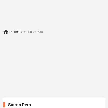
home
Berita
Siaran Pers
Siaran Pers