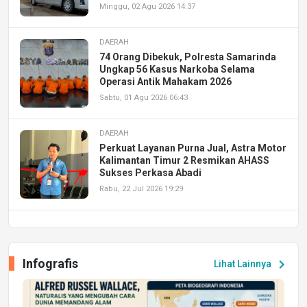
Minggu, 02 Agu 2026 14:37
DAERAH
74 Orang Dibekuk, Polresta Samarinda
Ungkap 56 Kasus Narkoba Selama
Operasi Antik Mahakam 2026
Sabtu, 01 Agu 2026 06:43
DAERAH
Perkuat Layanan Purna Jual, Astra Motor
Kalimantan Timur 2 Resmikan AHASS
Sukses Perkasa Abadi
Rabu, 22 Jul 2026 19:29
DAERAH
UPA PERKASA Universitas Mulawarman
Laksanakan Job Fair Batch II, Hadirkan
Infografis
chevron_right
Lihat Lainnya
Peluang Kerja dan Magang
Jumat, 17 Jul 2026 22:30