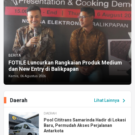
BERITA
FOTILE Luncurkan Rangkaian Produk Medium
dan New Entry di Balikpapan
Kamis, 06 Agustus 2026
Daerah
chevron_right
Lihat Lainnya
DAERAH
Pool Cititrans Samarinda Hadir di Lokasi
Baru, Permudah Akses Perjalanan
Antarkota