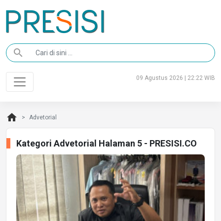
search
09 Agustus 2026 | 22:22 WIB
home
Advetorial
Kategori Advetorial Halaman 5 - PRESISI.CO