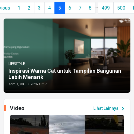
...
vious
1
2
3
4
5
6
7
8
499
500
LIFESTYLE
Inspirasi Warna Cat untuk Tampilan Bangunan
Lebih Menarik
Kamis, 30 Jul 2026 10:17
Video
chevron_right
Lihat Lainnya