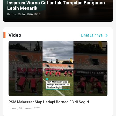
Inspirasi Warna Cat untuk Tampilan Bangunan
Lebih Menarik
Kamis, 30 Jul 2026 10:17
Video
chevron_right
Lihat Lainnya
PSM Makassar Siap Hadapi Borneo FC di Segiri
Jumat, 02 Januari 2026