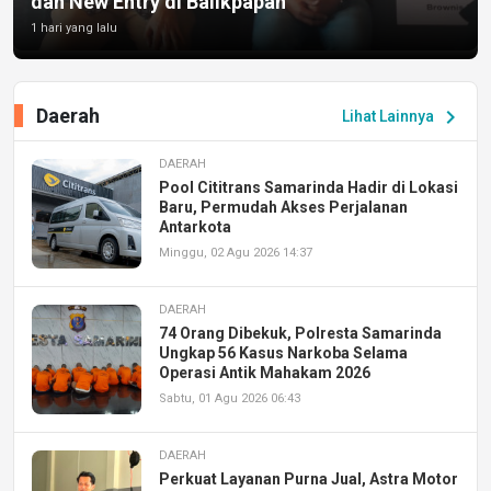
dan New Entry di Balikpapan
1 hari yang lalu
Daerah
chevron_right
Lihat Lainnya
DAERAH
Pool Cititrans Samarinda Hadir di Lokasi
Baru, Permudah Akses Perjalanan
Antarkota
Minggu, 02 Agu 2026 14:37
DAERAH
74 Orang Dibekuk, Polresta Samarinda
Ungkap 56 Kasus Narkoba Selama
Operasi Antik Mahakam 2026
Sabtu, 01 Agu 2026 06:43
DAERAH
Perkuat Layanan Purna Jual, Astra Motor