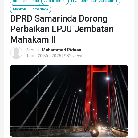
dprd samarinda
Abdul Rohim
LPJU Jembatan Mahakam II
Mahkota II Samarinda
DPRD Samarinda Dorong
Perbaikan LPJU Jembatan
Mahakam II
Penulis:
Muhammad Riduan
Rabu, 20 Mei 2026 | 982 views