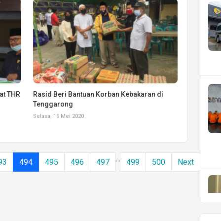
at THR
Rasid Beri Bantuan Korban Kebakaran di
Tenggarong
Selasa, 19 Mei 2020
...
93
494
495
496
497
499
500
Next