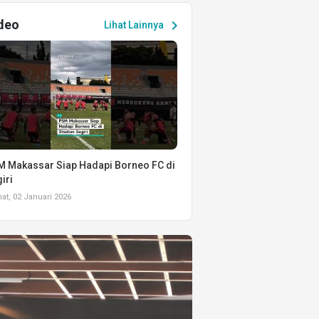
deo
chevron_right
Lihat Lainnya
 Makassar Siap Hadapi Borneo FC di
iri
t, 02 Januari 2026