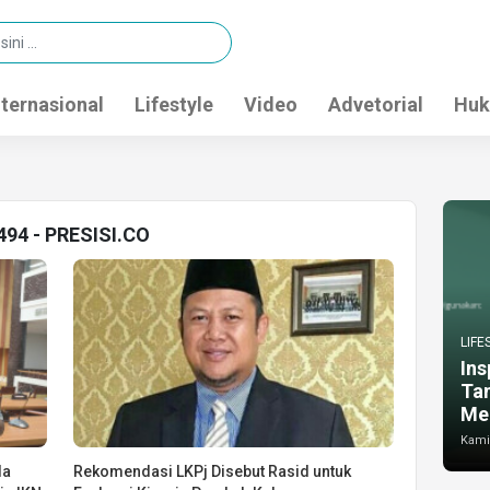
nternasional
Lifestyle
Video
Advetorial
Huk
494 - PRESISI.CO
LIFE
Ins
Ta
Me
Kamis
da
Rekomendasi LKPj Disebut Rasid untuk