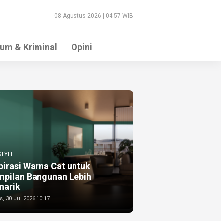
08 Agustus 2026 | 04:57 WIB
um & Kriminal
Opini
STYLE
pirasi Warna Cat untuk
mpilan Bangunan Lebih
narik
, 30 Jul 2026 10:17