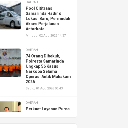
DAERAH
Pool Cititrans
Samarinda Hadir di
Lokasi Baru, Permudah
Akses Perjalanan
Antarkota
Minggu, 02 Agu 2026 14:37
DAERAH
74 Orang Dibekuk,
Polresta Samarinda
Ungkap 56 Kasus
Narkoba Selama
Operasi Antik Mahakam
2026
Sabtu, 01 Agu 2026 06:43
DAERAH
Perkuat Layanan Purna
Jual, Astra Motor
Kalimantan Timur 2
Resmikan AHASS