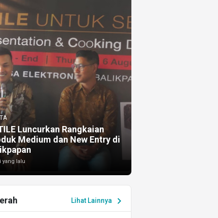
TA
TILE Luncurkan Rangkaian
oduk Medium dan New Entry di
ikpapan
i yang lalu
erah
chevron_right
Lihat Lainnya