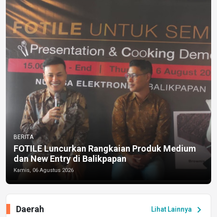
BERITA
FOTILE Luncurkan Rangkaian Produk Medium
dan New Entry di Balikpapan
Kamis, 06 Agustus 2026
Daerah
chevron_right
Lihat Lainnya