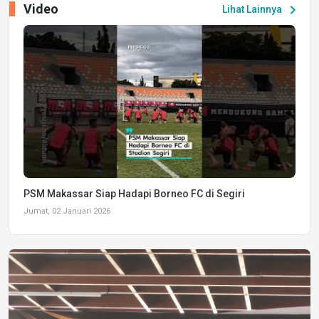
Video
chevron_right
Lihat Lainnya
PSM Makassar Siap Hadapi Borneo FC di Segiri
Jumat, 02 Januari 2026