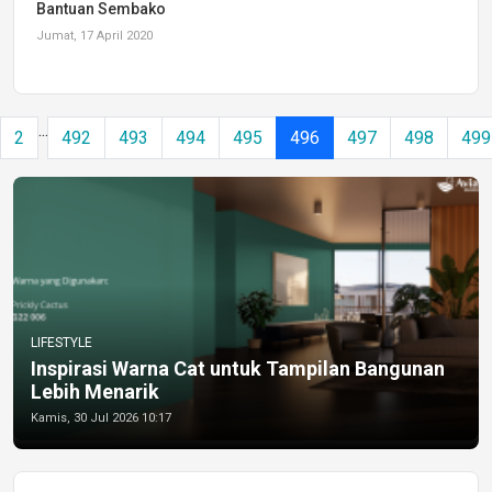
Bantuan Sembako
Jumat, 17 April 2020
...
2
492
493
494
495
496
497
498
499
LIFESTYLE
Inspirasi Warna Cat untuk Tampilan Bangunan
Lebih Menarik
Kamis, 30 Jul 2026 10:17