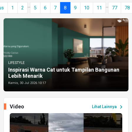
...
...
us
1
2
5
6
7
8
9
10
11
77
78
LIFESTYLE
Inspirasi Warna Cat untuk Tampilan Bangunan
Lebih Menarik
Kamis, 30 Jul 2026 10:17
Video
chevron_right
Lihat Lainnya