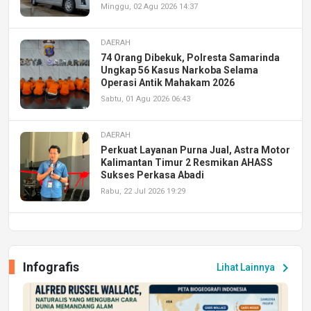
Minggu, 02 Agu 2026 14:37
DAERAH
74 Orang Dibekuk, Polresta Samarinda
Ungkap 56 Kasus Narkoba Selama
Operasi Antik Mahakam 2026
Sabtu, 01 Agu 2026 06:43
DAERAH
Perkuat Layanan Purna Jual, Astra Motor
Kalimantan Timur 2 Resmikan AHASS
Sukses Perkasa Abadi
Rabu, 22 Jul 2026 19:29
DAERAH
UPA PERKASA Universitas Mulawarman
Laksanakan Job Fair Batch II, Hadirkan
Infografis
chevron_right
Lihat Lainnya
Peluang Kerja dan Magang
Jumat, 17 Jul 2026 22:30