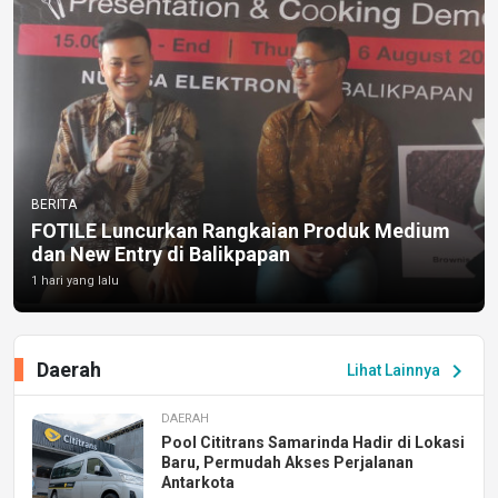
BERITA
FOTILE Luncurkan Rangkaian Produk Medium
dan New Entry di Balikpapan
1 hari yang lalu
Daerah
chevron_right
Lihat Lainnya
DAERAH
Pool Cititrans Samarinda Hadir di Lokasi
Baru, Permudah Akses Perjalanan
Antarkota