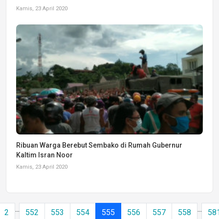
Kamis, 23 April 2020
Ribuan Warga Berebut Sembako di Rumah Gubernur
Kaltim Isran Noor
Kamis, 23 April 2020
...
...
2
552
553
554
555
556
557
558
58