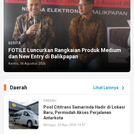
BERITA
FOTILE Luncurkan Rangkaian Produk Medium
dan New Entry di Balikpapan
Kamis, 06 Agustus 2026
Daerah
chevron_right
Lihat Lainnya
DAERAH
Pool Cititrans Samarinda Hadir di Lokasi
Baru, Permudah Akses Perjalanan
Antarkota
Minggu, 02 Agu 2026 14:37