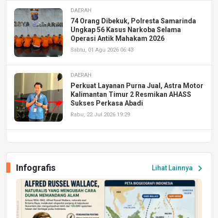
DAERAH
74 Orang Dibekuk, Polresta Samarinda
Ungkap 56 Kasus Narkoba Selama
Operasi Antik Mahakam 2026
Sabtu, 01 Agu 2026 06:43
DAERAH
Perkuat Layanan Purna Jual, Astra Motor
Kalimantan Timur 2 Resmikan AHASS
Sukses Perkasa Abadi
Rabu, 22 Jul 2026 19:29
DAERAH
UPA PERKASA Universitas Mulawarman
Laksanakan Job Fair Batch II, Hadirkan
Infografis
chevron_right
Lihat Lainnya
Peluang Kerja dan Magang
Jumat, 17 Jul 2026 22:30
DAERAH
Astra Motor Kalimantan Timur 2 Dukung