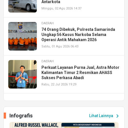
Antarkota
Minggu, 02 Agu 2026 14:37
DAERAH
74 Orang Dibekuk, Polresta Samarinda
Ungkap 56 Kasus Narkoba Selama
Operasi Antik Mahakam 2026
Sabtu, 01 Agu 2026 06:43
DAERAH
Perkuat Layanan Purna Jual, Astra Motor
Kalimantan Timur 2 Resmikan AHASS
Sukses Perkasa Abadi
Rabu, 22 Jul 2026 19:29
DAERAH
UPA PERKASA Universitas Mulawarman
Laksanakan Job Fair Batch II, Hadirkan
Infografis
chevron_right
Lihat Lainnya
Peluang Kerja dan Magang
Jumat, 17 Jul 2026 22:30