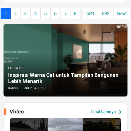
...
1
2
3
4
5
6
7
8
581
582
Next
LIFESTYLE
Inspirasi Warna Cat untuk Tampilan Bangunan
Lebih Menarik
Kamis, 30 Jul 2026 10:17
Video
chevron_right
Lihat Lainnya