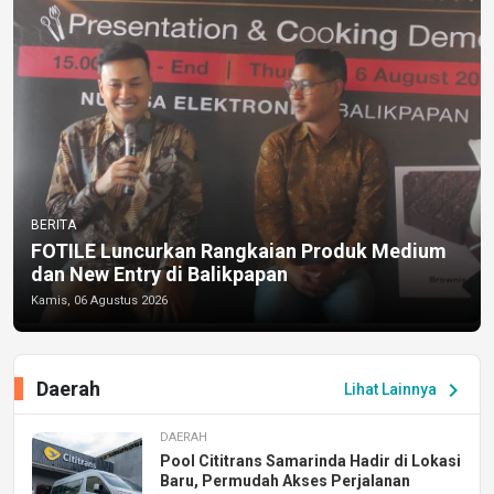
BERITA
FOTILE Luncurkan Rangkaian Produk Medium
dan New Entry di Balikpapan
Kamis, 06 Agustus 2026
Daerah
chevron_right
Lihat Lainnya
DAERAH
Pool Cititrans Samarinda Hadir di Lokasi
Baru, Permudah Akses Perjalanan