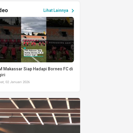
deo
chevron_right
Lihat Lainnya
 Makassar Siap Hadapi Borneo FC di
iri
t, 02 Januari 2026