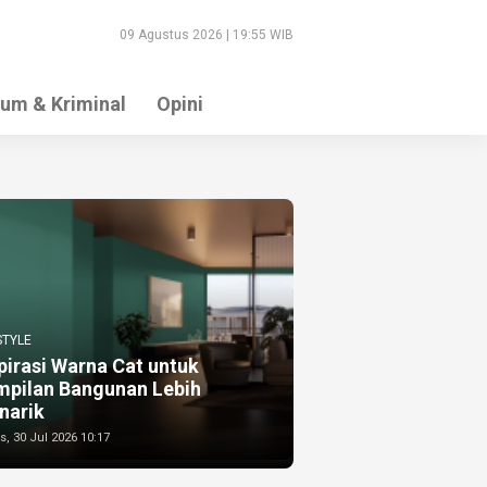
09 Agustus 2026 | 19:55 WIB
um & Kriminal
Opini
STYLE
pirasi Warna Cat untuk
mpilan Bangunan Lebih
narik
, 30 Jul 2026 10:17