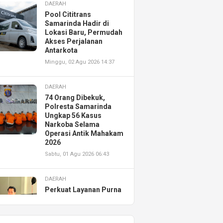
DAERAH
Pool Cititrans
Samarinda Hadir di
Lokasi Baru, Permudah
Akses Perjalanan
Antarkota
Minggu, 02 Agu 2026 14:37
DAERAH
74 Orang Dibekuk,
Polresta Samarinda
Ungkap 56 Kasus
Narkoba Selama
Operasi Antik Mahakam
2026
Sabtu, 01 Agu 2026 06:43
DAERAH
Perkuat Layanan Purna
Jual, Astra Motor
Kalimantan Timur 2
Resmikan AHASS