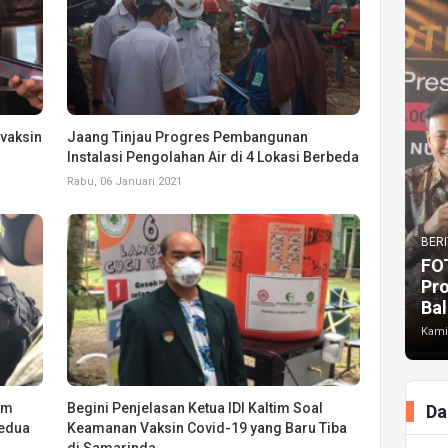
ivaksin
Jaang Tinjau Progres Pembangunan
Instalasi Pengolahan Air di 4 Lokasi Berbeda
Rabu, 06 Januari 2021
BERI
FO
Pr
Bal
Kami
im
Begini Penjelasan Ketua IDI Kaltim Soal
Da
Kedua
Keamanan Vaksin Covid-19 yang Baru Tiba
di Samarinda