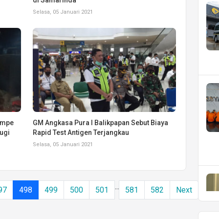
Selasa, 05 Januari 2021
Tempe
GM Angkasa Pura I Balikpapan Sebut Biaya
ugi
Rapid Test Antigen Terjangkau
Selasa, 05 Januari 2021
...
97
498
499
500
501
581
582
Next