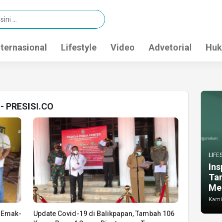
nternasional
Lifestyle
Video
Advetorial
Huk
 - PRESISI.CO
LIFE
Ins
Ta
Me
Kamis
, Emak-
Update Covid-19 di Balikpapan, Tambah 106