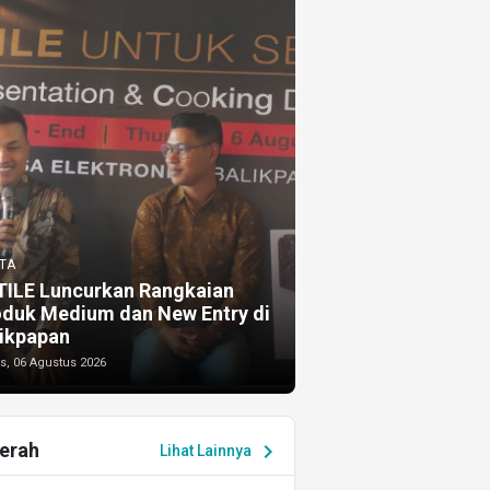
TA
TILE Luncurkan Rangkaian
oduk Medium dan New Entry di
ikpapan
s, 06 Agustus 2026
erah
chevron_right
Lihat Lainnya