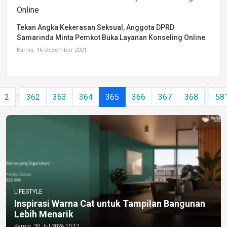
Tekan Angka Kekerasan Seksual, Anggota DPRD
Samarinda Minta Pemkot Buka Layanan Konseling Online
Kamis, 16 Desember 2021
...
...
2
362
363
364
365
366
367
368
58
LIFESTYLE
Inspirasi Warna Cat untuk Tampilan Bangunan
Lebih Menarik
Kamis, 30 Jul 2026 10:17