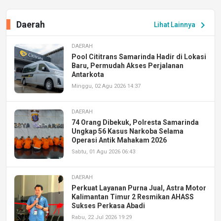
Daerah
chevron_right
Lihat Lainnya
DAERAH
Pool Cititrans Samarinda Hadir di Lokasi
Baru, Permudah Akses Perjalanan
Antarkota
Minggu, 02 Agu 2026 14:37
DAERAH
74 Orang Dibekuk, Polresta Samarinda
Ungkap 56 Kasus Narkoba Selama
Operasi Antik Mahakam 2026
Sabtu, 01 Agu 2026 06:43
DAERAH
Perkuat Layanan Purna Jual, Astra Motor
Kalimantan Timur 2 Resmikan AHASS
Sukses Perkasa Abadi
Rabu, 22 Jul 2026 19:29