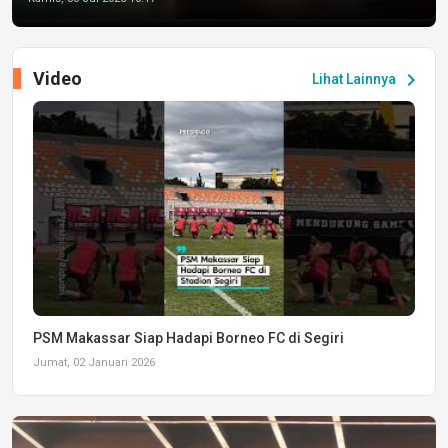
Video
chevron_right
Lihat Lainnya
PSM Makassar Siap Hadapi Borneo FC di Segiri
Jumat, 02 Januari 2026