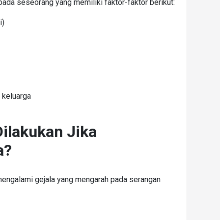
pada seseorang yang memiliki faktor-faktor berikut:
i)
m keluarga
ilakukan Jika
a?
 mengalami gejala yang mengarah pada serangan