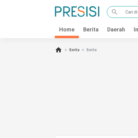
search
Home
Berita
Daerah
I
home
Berita
Berita