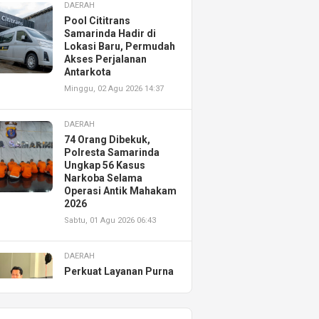
DAERAH
Pool Cititrans
Samarinda Hadir di
Lokasi Baru, Permudah
Akses Perjalanan
Antarkota
Minggu, 02 Agu 2026 14:37
DAERAH
74 Orang Dibekuk,
Polresta Samarinda
Ungkap 56 Kasus
Narkoba Selama
Operasi Antik Mahakam
2026
Sabtu, 01 Agu 2026 06:43
DAERAH
Perkuat Layanan Purna
Jual, Astra Motor
Kalimantan Timur 2
Resmikan AHASS