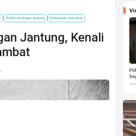
Vi
a
Risiko serangan jantung
Kebiasaan merokok
ngan Jantung, Kenali
ambat
s
PSM
Seg
Juma