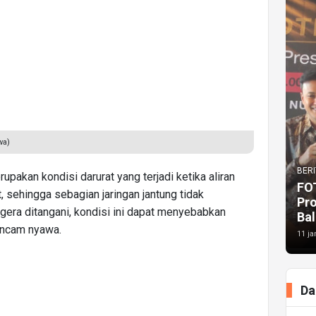
wa)
BERI
upakan kondisi darurat yang terjadi ketika aliran
FO
, sehingga sebagian jaringan jantung tidak
Pr
gera ditangani, kondisi ini dapat menyebabkan
Bal
ncam nyawa.
11 ja
Da