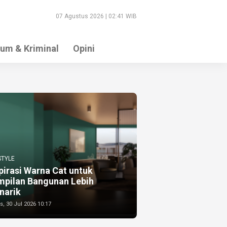
07 Agustus 2026 | 02:41 WIB
um & Kriminal
Opini
STYLE
pirasi Warna Cat untuk
mpilan Bangunan Lebih
narik
, 30 Jul 2026 10:17