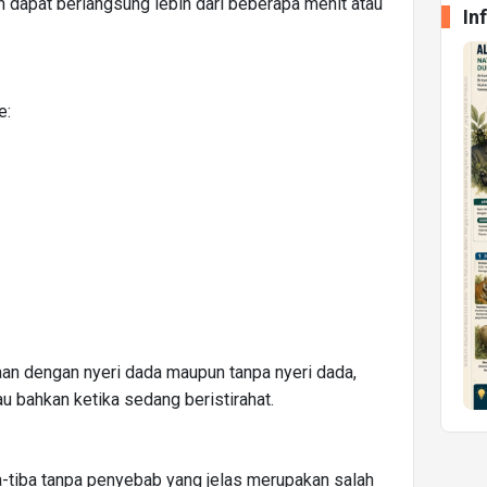
n dapat berlangsung lebih dari beberapa menit atau
In
e:
n dengan nyeri dada maupun tanpa nyeri dada,
au bahkan ketika sedang beristirahat.
ba-tiba tanpa penyebab yang jelas merupakan salah