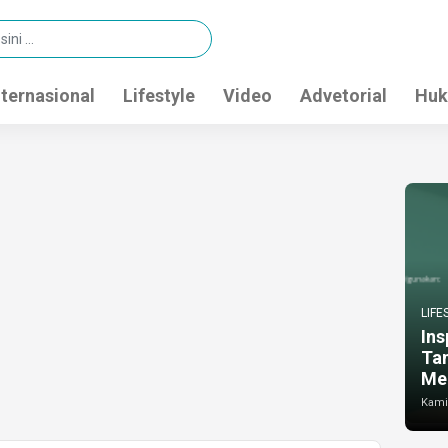
nternasional
Lifestyle
Video
Advetorial
Huk
LIFE
Ins
Ta
Me
Kamis