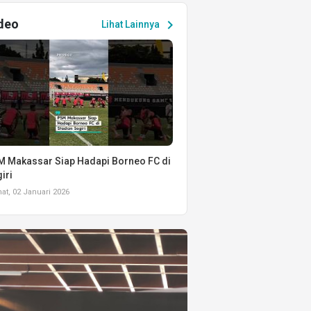
deo
chevron_right
Lihat Lainnya
 Makassar Siap Hadapi Borneo FC di
iri
t, 02 Januari 2026