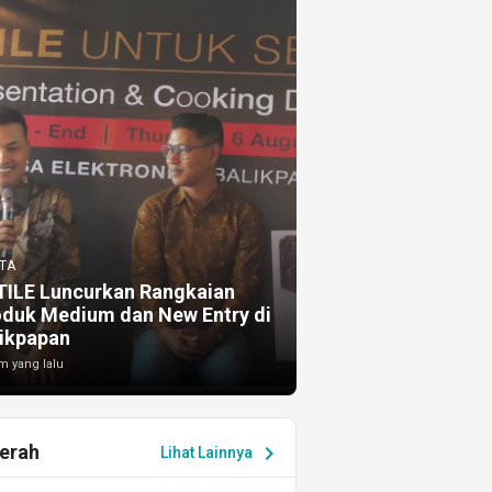
TA
TILE Luncurkan Rangkaian
oduk Medium dan New Entry di
ikpapan
m yang lalu
erah
chevron_right
Lihat Lainnya