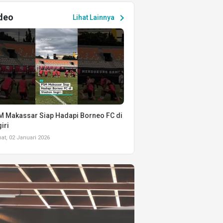
deo
chevron_right
Lihat Lainnya
 Makassar Siap Hadapi Borneo FC di
iri
t, 02 Januari 2026