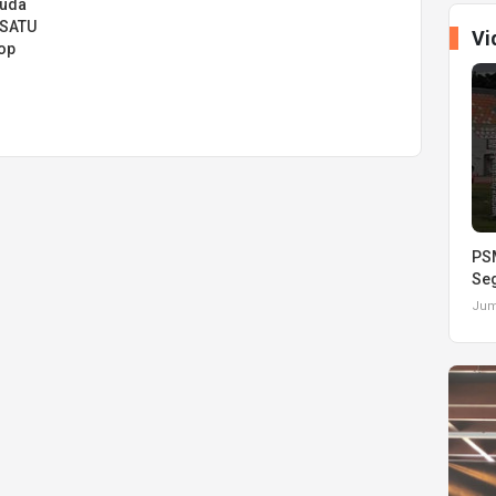
Muda
 SATU
Vi
op
PSM
Seg
Juma