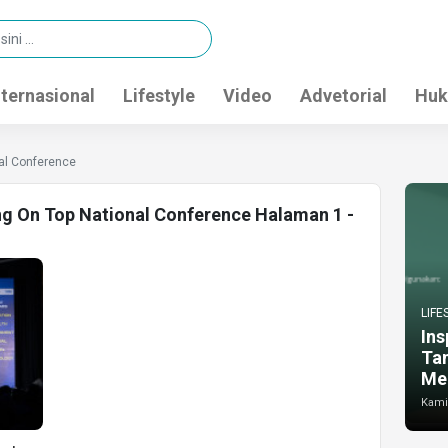
nternasional
Lifestyle
Video
Advetorial
Huk
al Conference
ng On Top National Conference Halaman 1 -
LIFE
Ins
Ta
Me
Kamis