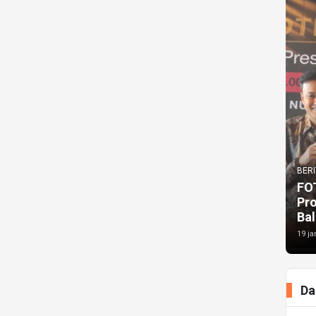
BERI
FO
Pr
Bal
19 ja
Da