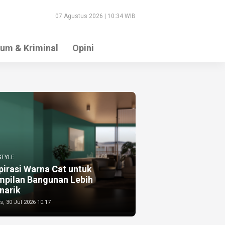
07 Agustus 2026 | 10:34 WIB
um & Kriminal
Opini
STYLE
pirasi Warna Cat untuk
mpilan Bangunan Lebih
narik
, 30 Jul 2026 10:17