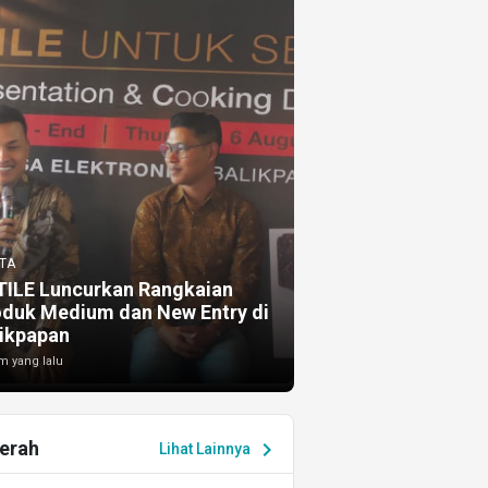
TA
TILE Luncurkan Rangkaian
oduk Medium dan New Entry di
ikpapan
m yang lalu
erah
chevron_right
Lihat Lainnya