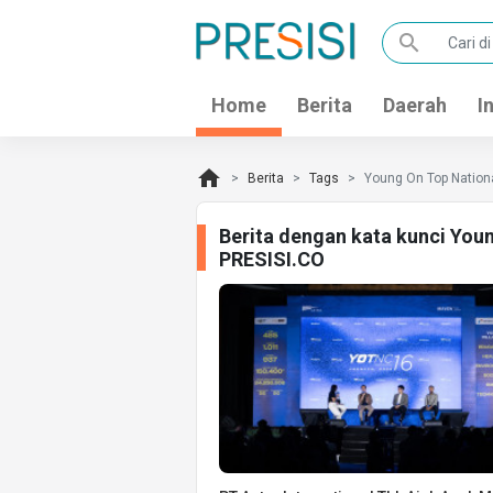
search
Home
Berita
Daerah
I
home
Berita
Tags
Young On Top Nation
Berita dengan kata kunci You
PRESISI.CO