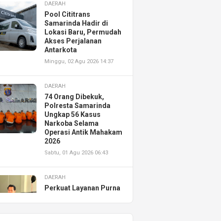
DAERAH
Pool Cititrans
Samarinda Hadir di
Lokasi Baru, Permudah
Akses Perjalanan
Antarkota
Minggu, 02 Agu 2026 14:37
DAERAH
74 Orang Dibekuk,
Polresta Samarinda
Ungkap 56 Kasus
Narkoba Selama
Operasi Antik Mahakam
2026
Sabtu, 01 Agu 2026 06:43
DAERAH
Perkuat Layanan Purna
Jual, Astra Motor
Kalimantan Timur 2
Resmikan AHASS