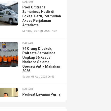
DAERAH
Pool Cititrans
Samarinda Hadir di
Lokasi Baru, Permudah
Akses Perjalanan
Antarkota
Minggu, 02 Agu 2026 14:37
DAERAH
74 Orang Dibekuk,
Polresta Samarinda
Ungkap 56 Kasus
Narkoba Selama
Operasi Antik Mahakam
2026
Sabtu, 01 Agu 2026 06:43
DAERAH
Perkuat Layanan Purna
Jual, Astra Motor
Kalimantan Timur 2
Resmikan AHASS