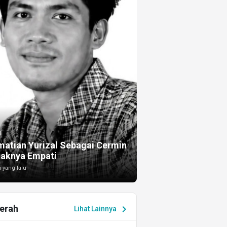
I
atian Yurizal Sebagai Cermin
taknya Empati
i yang lalu
erah
chevron_right
Lihat Lainnya