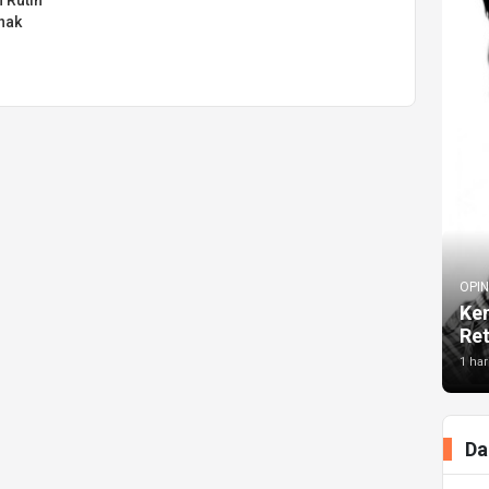
rnak
OPIN
Kem
Re
1 har
Da