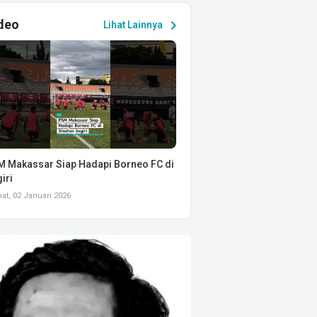
deo
chevron_right
Lihat Lainnya
 Makassar Siap Hadapi Borneo FC di
iri
t, 02 Januari 2026