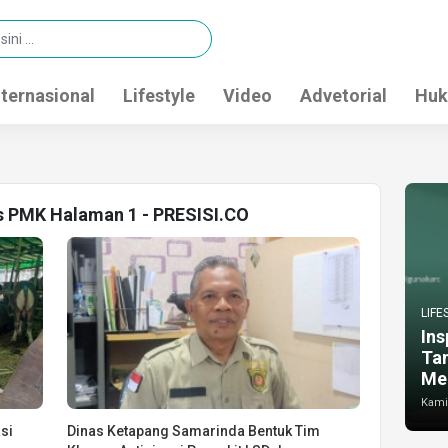
nternasional
Lifestyle
Video
Advetorial
Huk
us PMK Halaman 1 - PRESISI.CO
LIFE
Ins
Ta
Me
Kamis
si
Dinas Ketapang Samarinda Bentuk Tim