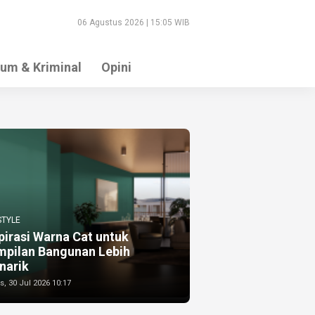
06 Agustus 2026 | 15:05 WIB
um & Kriminal
Opini
STYLE
pirasi Warna Cat untuk
mpilan Bangunan Lebih
narik
, 30 Jul 2026 10:17