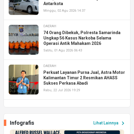
Antarkota
Minggu, 02 Agu 2026 14:37
DAERAH
74 Orang Dibekuk, Polresta Samarinda
Ungkap 56 Kasus Narkoba Selama
Operasi Antik Mahakam 2026
Sabtu, 01 Agu 2026 06:43
DAERAH
Perkuat Layanan Purna Jual, Astra Motor
Kalimantan Timur 2 Resmikan AHASS
Sukses Perkasa Abadi
Rabu, 22 Jul 2026 19:29
DAERAH
UPA PERKASA Universitas Mulawarman
Laksanakan Job Fair Batch II, Hadirkan
Infografis
chevron_right
Lihat Lainnya
Peluang Kerja dan Magang
Jumat, 17 Jul 2026 22:30