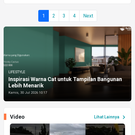
1
2
3
4
Next
LIFESTYLE
Inspirasi Warna Cat untuk Tampilan Bangunan
Lebih Menarik
Kamis, 30 Jul 2026 10:17
Video
chevron_right
Lihat Lainnya