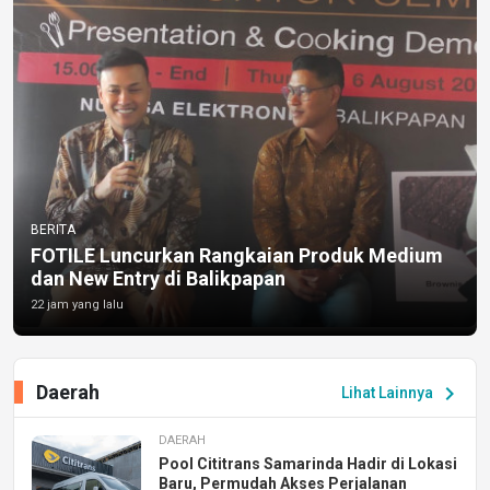
BERITA
FOTILE Luncurkan Rangkaian Produk Medium
dan New Entry di Balikpapan
22 jam yang lalu
Daerah
chevron_right
Lihat Lainnya
DAERAH
Pool Cititrans Samarinda Hadir di Lokasi
Baru, Permudah Akses Perjalanan