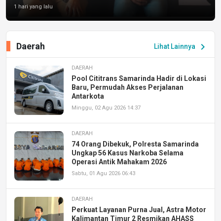
1 hari yang lalu
Daerah
chevron_right
Lihat Lainnya
DAERAH
Pool Cititrans Samarinda Hadir di Lokasi
Baru, Permudah Akses Perjalanan
Antarkota
Minggu, 02 Agu 2026 14:37
DAERAH
74 Orang Dibekuk, Polresta Samarinda
Ungkap 56 Kasus Narkoba Selama
Operasi Antik Mahakam 2026
Sabtu, 01 Agu 2026 06:43
DAERAH
Perkuat Layanan Purna Jual, Astra Motor
Kalimantan Timur 2 Resmikan AHASS