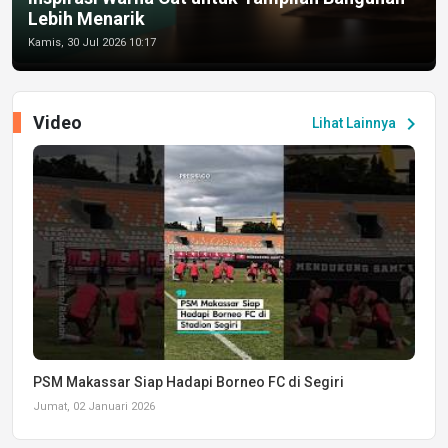
Lebih Menarik
Kamis, 30 Jul 2026 10:17
Video
chevron_right
Lihat Lainnya
PSM Makassar Siap Hadapi Borneo FC di Segiri
Jumat, 02 Januari 2026