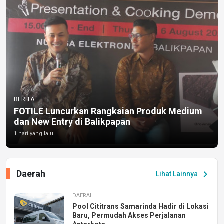
BERITA
FOTILE Luncurkan Rangkaian Produk Medium
dan New Entry di Balikpapan
1 hari yang lalu
Daerah
chevron_right
Lihat Lainnya
DAERAH
Pool Cititrans Samarinda Hadir di Lokasi
Baru, Permudah Akses Perjalanan