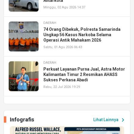
Antarkota
Minggu, 02 Agu 2026 14:37
DAERAH
74 Orang Dibekuk, Polresta Samarinda
Ungkap 56 Kasus Narkoba Selama
Operasi Antik Mahakam 2026
Sabtu, 01 Agu 2026 06:43
DAERAH
Perkuat Layanan Purna Jual, Astra Motor
Kalimantan Timur 2 Resmikan AHASS
Sukses Perkasa Abadi
Rabu, 22 Jul 2026 19:29
DAERAH
UPA PERKASA Universitas Mulawarman
Laksanakan Job Fair Batch II, Hadirkan
Infografis
chevron_right
Lihat Lainnya
Peluang Kerja dan Magang
Jumat, 17 Jul 2026 22:30