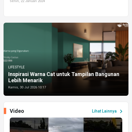
Senin, 22 Januari 2024
LIFESTYLE
Inspirasi Warna Cat untuk Tampilan Bangunan
Lebih Menarik
Kamis, 30 Jul 2026 10:17
Video
chevron_right
Lihat Lainnya