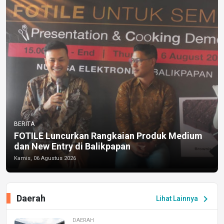
BERITA
FOTILE Luncurkan Rangkaian Produk Medium
dan New Entry di Balikpapan
Kamis, 06 Agustus 2026
Daerah
chevron_right
Lihat Lainnya
DAERAH