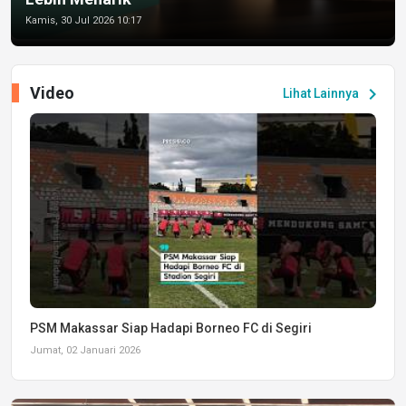
Kamis, 30 Jul 2026 10:17
Video
chevron_right
Lihat Lainnya
PSM Makassar Siap Hadapi Borneo FC di Segiri
Jumat, 02 Januari 2026