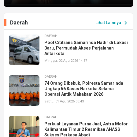
Daerah
chevron_right
Lihat Lainnya
DAERAH
Pool Cititrans Samarinda Hadir di Lokasi
Baru, Permudah Akses Perjalanan
Antarkota
Minggu, 02 Agu 2026 14:37
DAERAH
74 Orang Dibekuk, Polresta Samarinda
Ungkap 56 Kasus Narkoba Selama
Operasi Antik Mahakam 2026
Sabtu, 01 Agu 2026 06:43
DAERAH
Perkuat Layanan Purna Jual, Astra Motor
Kalimantan Timur 2 Resmikan AHASS
Sukses Perkasa Abadi